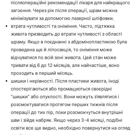
післяопераційні рекомендації лікаря для найкращого
загоєння. Через рік після операції, шрам можна
мінімізувати за допомогою лазерної шліфовки.
втрата чутливості та оніміння. Часто, підтяжка
живота призводить до втрати чутливості з області
шраму. Якщо в поєднанні з абдомінопластикою була
проведена ще й ліпосакція, то оніміння може
відчуватися по всій зоні живота. Цей стан може
тривати від 6 до 12 місяців, але найчастіше, воно
проходить в перший місяць.
шишки і нерівності. Після пластики живота, іноді
спостерігаються або промацуються своєрідні
“шишки” або опуклості. Вони можуть з’являтися і
розсмоктуватися протягом перших тижнів після
операції до тих пір, поки розсмокчуться внутрішні
шви і зійде набряк. Якщо через 3-4 місяці, подібні
освіти все ще видно, необхідно повернутися на огляд