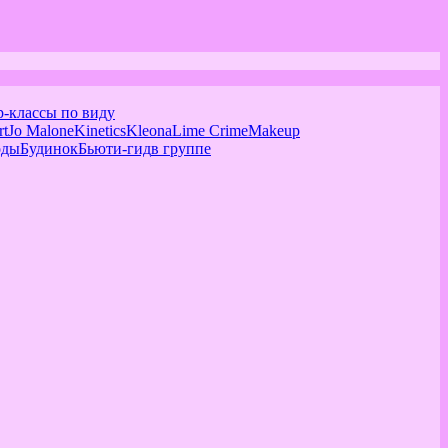
р-классы по виду
rt
Jo Malone
Kinetics
Kleona
Lime Crime
Makeup
оды
Будинок
Бьюти-гид
в группе