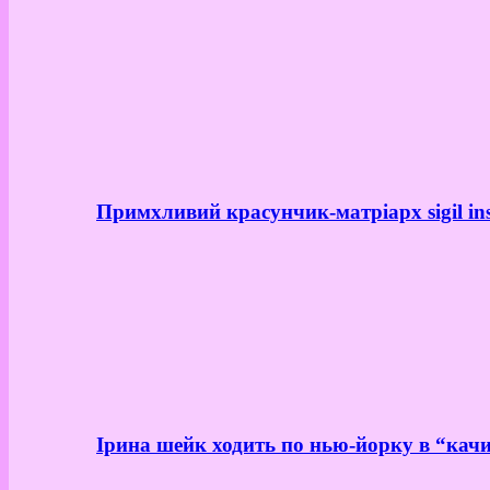
Примхливий красунчик-матріарх sigil in
Ірина шейк ходить по нью-йорку в “качи