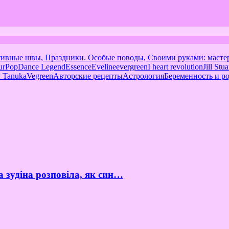
тивные швы, Праздники. Особые поводы, Своими руками: масте
urPop
Dance Legend
Essence
Eveline
evergreen
I heart revolution
Jill Stua
 Tanuka
Vegreen
Авторские рецепты
Астрология
Беременность и р
а зудіна розповіла, як син…