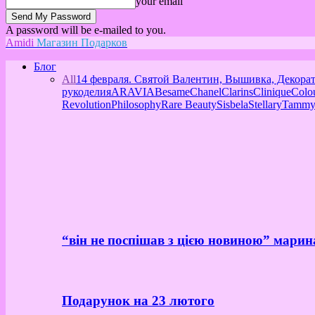
your email
A password will be e-mailed to you.
Amidi
Магазин Подарков
Блог
All
14 февраля. Святой Валентин, Вышивка, Декора
рукоделия
ARAVIA
Besame
Chanel
Clarins
Clinique
Colo
Revolution
Philosophy
Rare Beauty
Sisbela
Stellary
Tammy
“він не поспішав з цією новиною” марин
Подарунок на 23 лютого