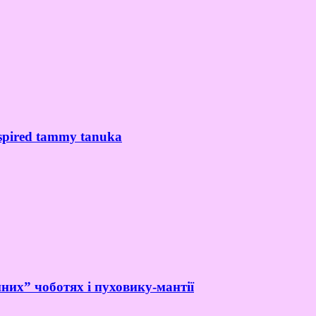
spired tammy tanuka
них” чоботях і пуховику-мантії