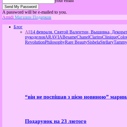
your email
A password will be e-mailed to you.
Amidi
Магазин Подарков
Блог
All
14 февраля. Святой Валентин, Вышивка, Декора
рукоделия
ARAVIA
Besame
Chanel
Clarins
Clinique
Colo
Revolution
Philosophy
Rare Beauty
Sisbela
Stellary
Tammy
“він не поспішав з цією новиною” марин
Подарунок на 23 лютого