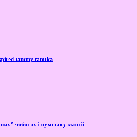
spired tammy tanuka
них” чоботях і пуховику-мантії