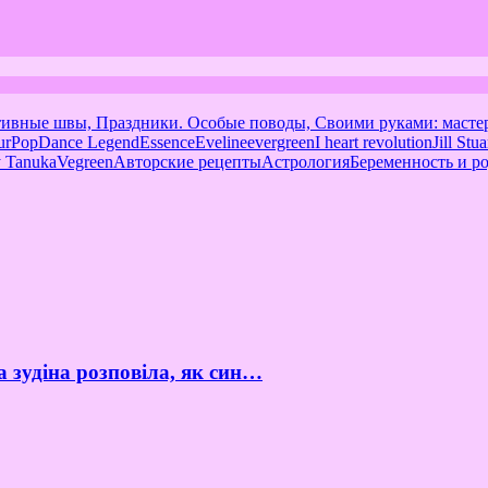
тивные швы, Праздники. Особые поводы, Своими руками: масте
urPop
Dance Legend
Essence
Eveline
evergreen
I heart revolution
Jill Stua
 Tanuka
Vegreen
Авторские рецепты
Астрология
Беременность и р
а зудіна розповіла, як син…