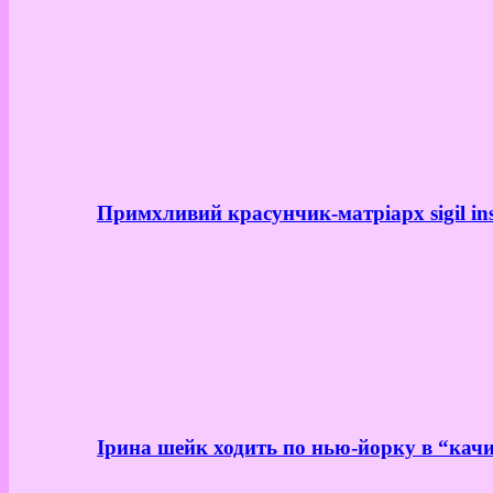
Примхливий красунчик-матріарх sigil in
Ірина шейк ходить по нью-йорку в “качи