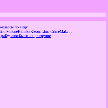
р-классы по виду
rt
Jo Malone
Kinetics
Kleona
Lime Crime
Makeup
оды
Будинок
Бьюти-гид
в группе