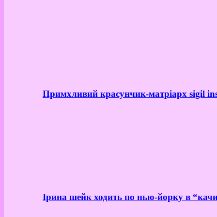
Примхливий красунчик-матріарх sigil in
Ірина шейк ходить по нью-йорку в “качи