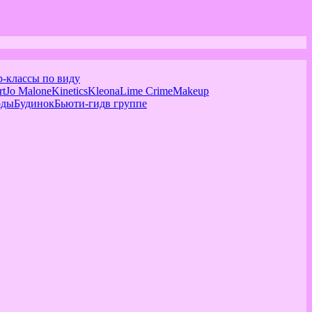
р-классы по виду
rt
Jo Malone
Kinetics
Kleona
Lime Crime
Makeup
оды
Будинок
Бьюти-гид
в группе