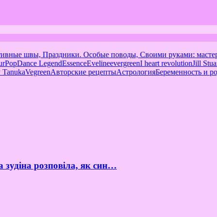
тивные швы, Праздники. Особые поводы, Своими руками: масте
urPop
Dance Legend
Essence
Eveline
evergreen
I heart revolution
Jill Stua
 Tanuka
Vegreen
Авторские рецепты
Астрология
Беременность и р
а зудіна розповіла, як син…