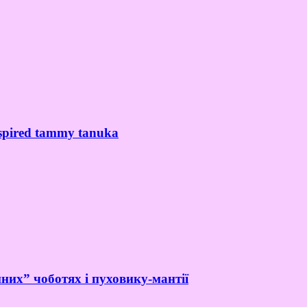
spired tammy tanuka
них” чоботях і пуховику-мантії