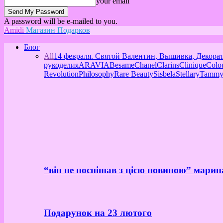
your email
A password will be e-mailed to you.
Amidi
Магазин Подарков
Блог
All
14 февраля. Святой Валентин, Вышивка, Декора
рукоделия
ARAVIA
Besame
Chanel
Clarins
Clinique
Colo
Revolution
Philosophy
Rare Beauty
Sisbela
Stellary
Tammy
“він не поспішав з цією новиною” марин
Подарунок на 23 лютого