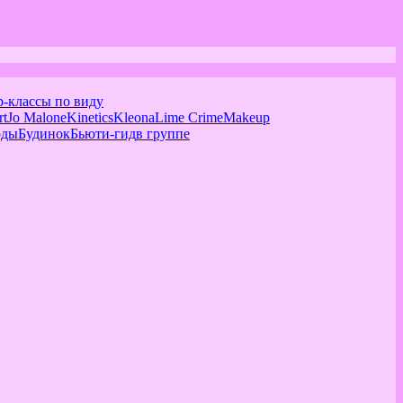
р-классы по виду
rt
Jo Malone
Kinetics
Kleona
Lime Crime
Makeup
оды
Будинок
Бьюти-гид
в группе