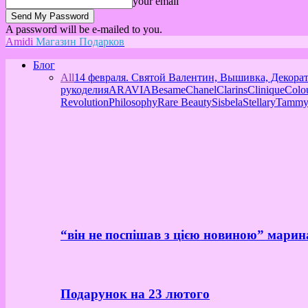
your email
A password will be e-mailed to you.
Amidi
Магазин Подарков
Блог
All
14 февраля. Святой Валентин, Вышивка, Декора
рукоделия
ARAVIA
Besame
Chanel
Clarins
Clinique
Colo
Revolution
Philosophy
Rare Beauty
Sisbela
Stellary
Tammy
“він не поспішав з цією новиною” марин
Подарунок на 23 лютого