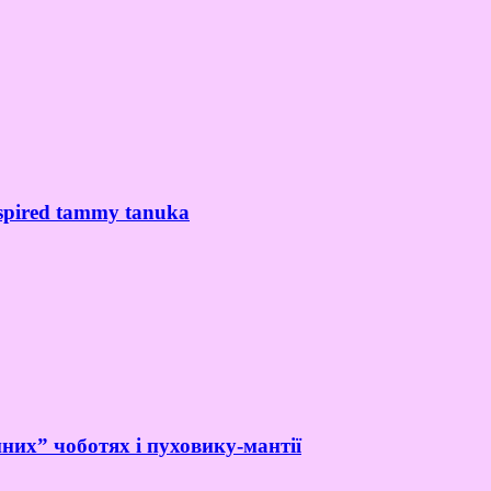
spired tammy tanuka
них” чоботях і пуховику-мантії