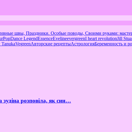
тивные швы, Праздники. Особые поводы, Своими руками: масте
urPop
Dance Legend
Essence
Eveline
evergreen
I heart revolution
Jill Stua
 Tanuka
Vegreen
Авторские рецепты
Астрология
Беременность и р
а зудіна розповіла, як син…