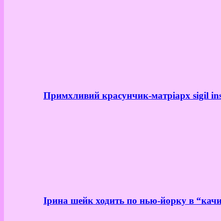
Примхливий красунчик-матріарх sigil in
Ірина шейк ходить по нью-йорку в “качи