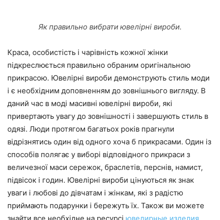
Як правильно вибрати ювелірні вироби.
Краса, особистість і чарівність кожної жінки
підкреслюється правильно обраним оригінальною
прикрасою. Ювелірні вироби демонструють стиль моди
і є необхідним доповненням до зовнішнього вигляду. В
даний час в моді масивні ювелірні вироби, які
привертають увагу до зовнішності і завершують стиль в
одязі. Люди протягом багатьох років прагнули
відрізнятись один від одного хоча б прикрасами. Один із
способів полягає у виборі відповідного прикраси з
величезної маси сережок, браслетів, перснів, намист,
підвісок і годин. Ювелірні вироби цінуються як знак
уваги і любові до дівчатам і жінкам, які з радістю
приймають подарунки і бережуть їх. Також ви можете
знайти все необхідне на ресурсі
ювелирные изделия
.