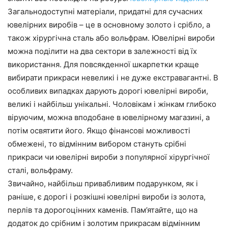
Загальнодоступні матеріали, придатні для сучасних
ювелірних виробів – це в основному золото і срібло, а
також хірургічна сталь або вольфрам. Ювелірні вироби
можна поділити на два сектори в залежності від їх
використання. Для повсякденної шкарпетки краще
вибирати прикраси невеликі і не дуже екстравагантні. В
особливих випадках дарують дорогі ювелірні вироби,
великі і найбільш унікальні. Чоловікам і жінкам глибоко
віруючим, можна вподобане в ювелірному магазині, а
потім освятити його. Якщо фінансові можливості
обмежені, то відмінним вибором стануть срібні
прикраси чи ювелірні вироби з популярної хірургічної
сталі, вольфраму.
Звичайно, найбільш привабливим подарунком, як і
раніше, є дорогі і розкішні ювелірні вироби із золота,
перлів та дорогоцінних каменів. Пам’ятайте, що на
додаток до срібним і золотим прикрасам відмінним