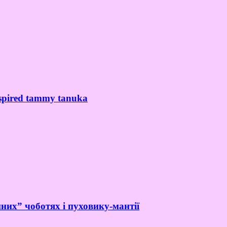
spired tammy tanuka
них” чоботях і пуховику-мантії