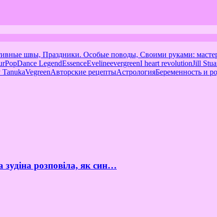
тивные швы, Праздники. Особые поводы, Своими руками: масте
urPop
Dance Legend
Essence
Eveline
evergreen
I heart revolution
Jill Stua
 Tanuka
Vegreen
Авторские рецепты
Астрология
Беременность и р
а зудіна розповіла, як син…