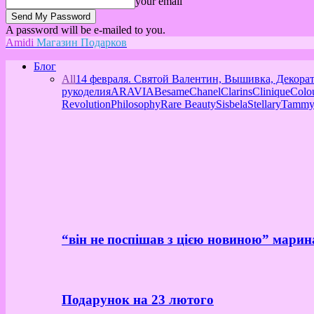
your email
A password will be e-mailed to you.
Amidi
Магазин Подарков
Блог
All
14 февраля. Святой Валентин, Вышивка, Декора
рукоделия
ARAVIA
Besame
Chanel
Clarins
Clinique
Colo
Revolution
Philosophy
Rare Beauty
Sisbela
Stellary
Tammy
“він не поспішав з цією новиною” марин
Подарунок на 23 лютого