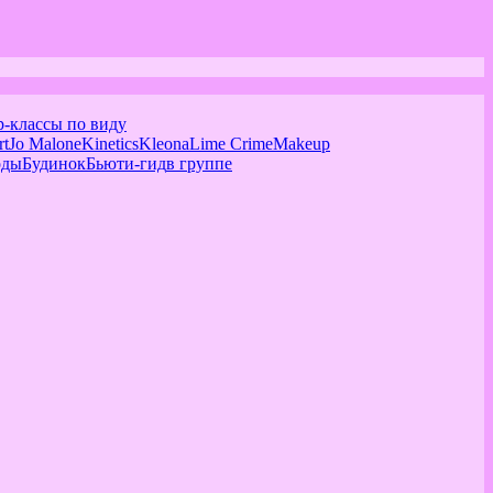
р-классы по виду
rt
Jo Malone
Kinetics
Kleona
Lime Crime
Makeup
оды
Будинок
Бьюти-гид
в группе