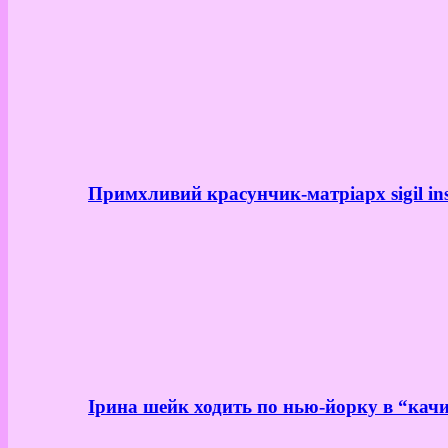
Примхливий красунчик-матріарх sigil in
Ірина шейк ходить по нью-йорку в “качи