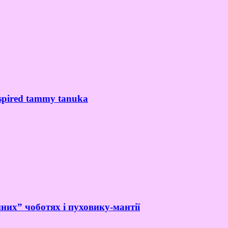
spired tammy tanuka
них” чоботях і пуховику-мантії