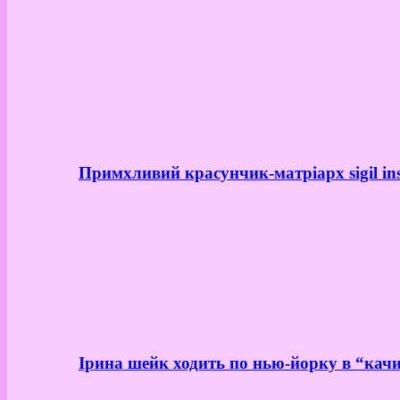
Примхливий красунчик-матріарх sigil in
Ірина шейк ходить по нью-йорку в “качи