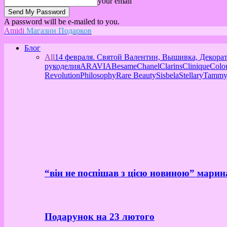
your email
A password will be e-mailed to you.
Amidi
Магазин Подарков
Блог
All
14 февраля. Святой Валентин, Вышивка, Декора
рукоделия
ARAVIA
Besame
Chanel
Clarins
Clinique
Colo
Revolution
Philosophy
Rare Beauty
Sisbela
Stellary
Tammy
“він не поспішав з цією новиною” марин
Подарунок на 23 лютого