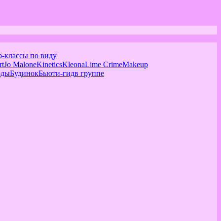
р-классы по виду
rt
Jo Malone
Kinetics
Kleona
Lime Crime
Makeup
оды
Будинок
Бьюти-гид
в группе