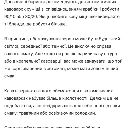
Досвідчені бариста рекомендують для автоматичних
кавоварок суміші зі співвідношенням арабіки і робусти
90/10 або 80/20. Якщо любите каву міцніше-вибирайте
ті бленди, де робусти більше.
В принципі, обсмажування зерен може бути будь-який-
світлої, середньої або темної. Це виключно справа
вашого смаку. Але якщо ви раніше варили каву в турці
або в крапельної кавоварці, вас може здивувати, що той
же сорт, зварений в автоматі, може мати зовсім інший
смак.
Кава в зернах світлого обсмаження в автоматичних
кавоварках набуває більше кислотності. Деяким це не
подобається, а інші-відкривають для себе нові відтінки
смаку: трав’яний або освіжаючий солодкий.
Середня обсмажування вважається найбільш