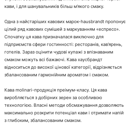
кави, і для шанувальників більш м’якого смаку.
Одна з найстаріших кавових марок-hausbrandt пропонує
цілий ряд кавових сумішей з маркуванням «еспресо».
Спочатку ця кава призначалася виключно для
підприємств сфери гостинності: ресторанів, кав’ярень,
готелів. Зараз оцінити чудові купажі з впізнаваним
смаком можуть всі бажаючі. Кава хаусбрандт
відноситься до високої цінової категорії, відрізняється
збалансованим гармонійним ароматом і смаком.
Кава molinari-продукція преімум-класу. Ця кава
виробляється з добірних зерен за особливою
технологією. Власні методи обсмажування дозволяють
максимально розкрити потенціал кави і отримати напій
з глибоким, збалансованим смаком.