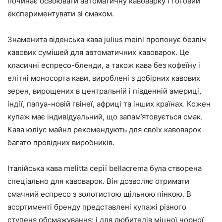
починає освоювати автоматичну кавоварку і готовий
експериментувати зі смаком.
Знаменита віденська кава julius meinl пропонує безліч
кавових сумішей для автоматичних кавоварок. Це
класичні еспресо-бленди, а також кава без кофеїну і
елітні моносорта кави, вироблені з добірних кавових
зерен, вирощених в центральній і південній америці,
індії, папуа-новій гвінеї, африці та інших країнах. Кожен
купаж має індивідуальний, що запам’ятовується смак.
Кава юліус майнл рекомендують для своїх кавоварок
багато провідних виробників.
Італійська кава melitta серії bellacrema була створена
спеціально для кавоварок. Він дозволяє отримати
смачний еспресо з золотистою щільною пінкою. В
асортименті бренду представлені купажі різного
ступеня обсмажування: і для любителів міцної чорної