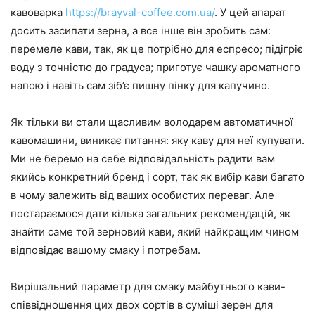
кавоварка
https://brayval-coffee.com.ua/
. У цей апарат
досить засипати зерна, а все інше він зробить сам:
перемеле кави, так, як це потрібно для еспресо; підігріє
воду з точністю до градуса; приготує чашку ароматного
напою і навіть сам зіб’є пишну пінку для капучино.
Як тільки ви стали щасливим володарем автоматичної
кавомашини, виникає питання: яку каву для неї купувати.
Ми не беремо на себе відповідальність радити вам
якийсь конкретний бренд і сорт, так як вибір кави багато
в чому залежить від ваших особистих переваг. Але
постараємося дати кілька загальних рекомендацій, як
знайти саме той зерновий кави, який найкращим чином
відповідає вашому смаку і потребам.
Вирішальний параметр для смаку майбутнього кави-
співвідношення цих двох сортів в суміші зерен для