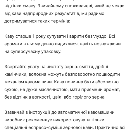
відтінки смаку. Звичайному споживачеві, який не чекає
від кави надприродних результатів, ми радимо
дотримуватися таких термінів:
Каву старше 1 року купувати і варити безглуздо. Всі
аромати в ньому давно видихлися, навіть незважаючи
на суперсучасну упаковку.
Звертайте увагу на чистоту зерна: сміття, дрібні
камінчики, волокна можуть безповоротно пошкодити
механізм кавомашини. Кава повинна бути абсолютно
сухою, не дуже маслянистою, мати приємний аромат,
без відтінків вогкості, цвілі або горілого зерна.
Зазвичай в інструкції до автоматичної кавомашини
виробник рекомендує використовувати тільки
спеціальні еспресо-суміші зернової кави. Практично всі