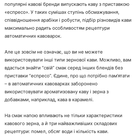
популярні кавові бренди випускають каву з приставкою
«еспресо». У таких сумішах ступінь обсмажування,
співвідношення арабіки і робусти, підбір різновидів кави
максимально радить особливостям рецептури
автоматичних кавоварок.
Але це зовсім не означає, що ви не можете
використовувати інші типи зернової кави. Можливо, вам
вдасться знайти “свій” смак серед інших блендів без
приставки “еспресо”. Єдине, про що потрібно пам’ятати
– в автоматичних кавоварках заборонено
використовувати ароматизовану каву і зерна з
добавками, наприклад, кава в карамелі.
На смак напою впливають не тільки характеристики
кавового зерна, а й три найважливіших складових
рецептури: помел, обсяг води і кількість кави.