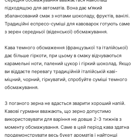
підходящою для автоматів. Вона дає м’який
збалансований смак з нотами шоколаду, фруктів, ванілі.
Традиційні еспресо-суміші для кавоварок готують саме
з зерен середньої (віденської) обсмажування.
Кава темного обсмаження (французької та італійської)
дає більше гіркоти, при цьому в смаку відчуваються
карамельні ноти, палений цукор і гіркий шоколад. Якщо
ви віддаєте перевагу традиційній італійській каві-
міцний, чорний, гіркуватий, спробуйте суміші темного
обсмажування.
З поганого зерна не вдасться зварити хороший напій.
Кавові гурмани вважають, що зерно допустимо
використовувати для варіння не довше 2-3 тижнів з
моменту обсмажування. Саме в цей період кава здатна
продемонструвати весь букет ароматів і найтонші