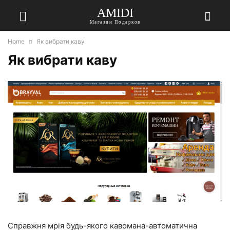
AMIDI
Магазин Подарков
Home
Як вибрати каву
Як вибрати каву
Справжня мрія будь-якого кавомана-автоматична