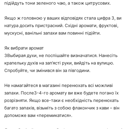
підійдуть тони зеленого чаю, а також цитрусових.
Якщо ж головною у ваших відповідях стала цифра 3, ви
натура досить пристрасний. Східні аромати, фруктові,
мускусні, ванільні запахи вам повинні підійти.
Як вибрати аромат
3Выбирая духи, не поспішайте визначатися. Нанесіть
крапельку духів на зап’ясті руки, вийдіть на вулицю.
Спробуйте, чи змінився він за півгодини.
Не намагайтеся в магазині перенюхать всі можливі
запахи. После3-4-го аромату ви вже будете погано їх
розрізняти. Якщо все-таки є необхідність перенюхать
багато запахів, візьміть з собою флакончик з кави – він
допоможе вам «перемикатися».