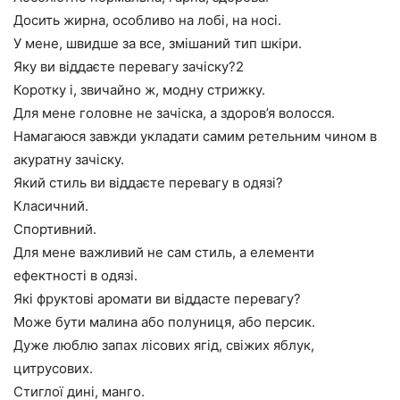
Досить жирна, особливо на лобі, на носі.
У мене, швидше за все, змішаний тип шкіри.
Яку ви віддаєте перевагу зачіску?2
Коротку і, звичайно ж, модну стрижку.
Для мене головне не зачіска, а здоров’я волосся.
Намагаюся завжди укладати самим ретельним чином в
акуратну зачіску.
Який стиль ви віддаєте перевагу в одязі?
Класичний.
Спортивний.
Для мене важливий не сам стиль, а елементи
ефектності в одязі.
Які фруктові аромати ви віддасте перевагу?
Може бути малина або полуниця, або персик.
Дуже люблю запах лісових ягід, свіжих яблук,
цитрусових.
Стиглої дині, манго.