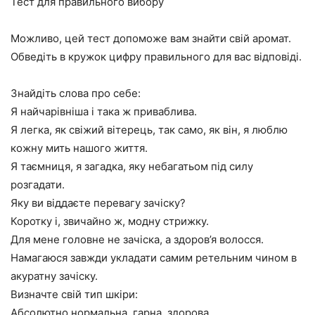
Тест для правильного вибору
Можливо, цей тест допоможе вам знайти свій аромат.
Обведіть в кружок цифру правильного для вас відповіді.
Знайдіть слова про себе:
Я найчарівніша і така ж приваблива.
Я легка, як свіжий вітерець, так само, як він, я люблю
кожну мить нашого життя.
Я таємниця, я загадка, яку небагатьом під силу
розгадати.
Яку ви віддаєте перевагу зачіску?
Коротку і, звичайно ж, модну стрижку.
Для мене головне не зачіска, а здоров’я волосся.
Намагаюся завжди укладати самим ретельним чином в
акуратну зачіску.
Визначте свій тип шкіри:
Абсолютно нормальна, гарна, здорова.