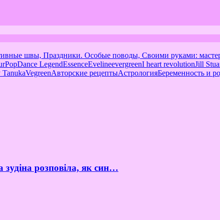
тивные швы, Праздники. Особые поводы, Своими руками: масте
urPop
Dance Legend
Essence
Eveline
evergreen
I heart revolution
Jill Stua
 Tanuka
Vegreen
Авторские рецепты
Астрология
Беременность и р
а зудіна розповіла, як син…