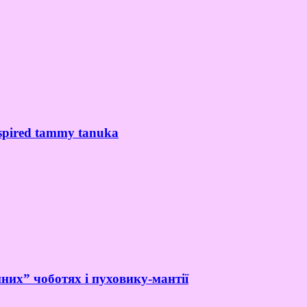
spired tammy tanuka
них” чоботях і пуховику-мантії