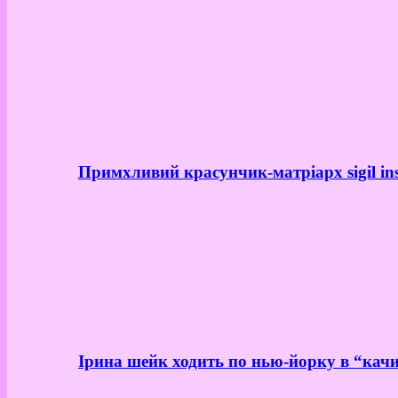
Примхливий красунчик-матріарх sigil in
Ірина шейк ходить по нью-йорку в “качи