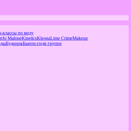
р-классы по виду
rt
Jo Malone
Kinetics
Kleona
Lime Crime
Makeup
оды
Будинок
Бьюти-гид
в группе