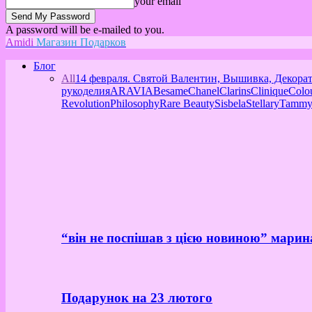
your email
A password will be e-mailed to you.
Amidi
Магазин Подарков
Блог
All
14 февраля. Святой Валентин, Вышивка, Декора
рукоделия
ARAVIA
Besame
Chanel
Clarins
Clinique
Colo
Revolution
Philosophy
Rare Beauty
Sisbela
Stellary
Tammy
“він не поспішав з цією новиною” марин
Подарунок на 23 лютого