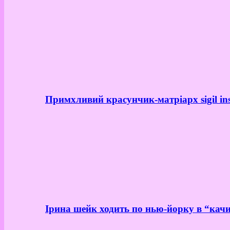
Примхливий красунчик-матріарх sigil in
Ірина шейк ходить по нью-йорку в “качи