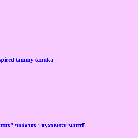
spired tammy tanuka
них” чоботях і пуховику-мантії