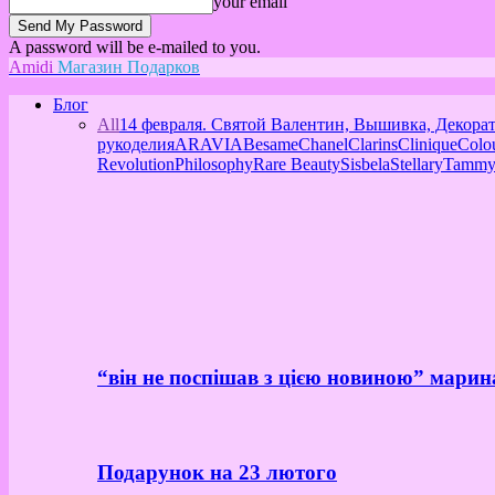
your email
A password will be e-mailed to you.
Amidi
Магазин Подарков
Блог
All
14 февраля. Святой Валентин, Вышивка, Декора
рукоделия
ARAVIA
Besame
Chanel
Clarins
Clinique
Colo
Revolution
Philosophy
Rare Beauty
Sisbela
Stellary
Tammy
“він не поспішав з цією новиною” марин
Подарунок на 23 лютого