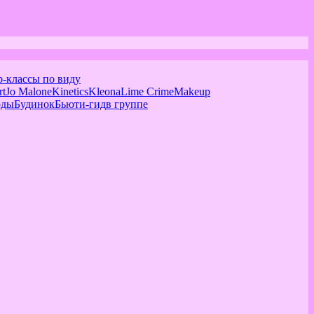
р-классы по виду
rt
Jo Malone
Kinetics
Kleona
Lime Crime
Makeup
оды
Будинок
Бьюти-гид
в группе