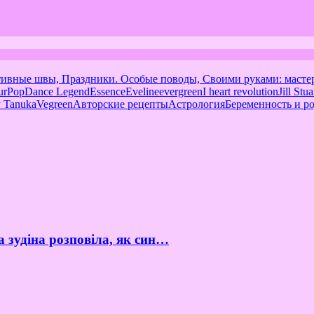
тивные швы, Праздники. Особые поводы, Своими руками: масте
urPop
Dance Legend
Essence
Eveline
evergreen
I heart revolution
Jill Stua
 Tanuka
Vegreen
Авторские рецепты
Астрология
Беременность и р
а зудіна розповіла, як син…