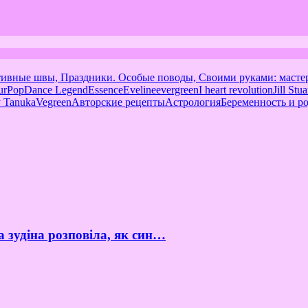
тивные швы, Праздники. Особые поводы, Своими руками: масте
urPop
Dance Legend
Essence
Eveline
evergreen
I heart revolution
Jill Stua
 Tanuka
Vegreen
Авторские рецепты
Астрология
Беременность и р
а зудіна розповіла, як син…