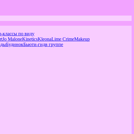
р-классы по виду
rt
Jo Malone
Kinetics
Kleona
Lime Crime
Makeup
оды
Будинок
Бьюти-гид
в группе