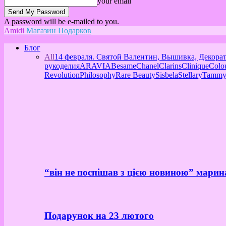
your email
A password will be e-mailed to you.
Amidi
Магазин Подарков
Блог
All
14 февраля. Святой Валентин, Вышивка, Декора
рукоделия
ARAVIA
Besame
Chanel
Clarins
Clinique
Colo
Revolution
Philosophy
Rare Beauty
Sisbela
Stellary
Tammy
“він не поспішав з цією новиною” марин
Подарунок на 23 лютого