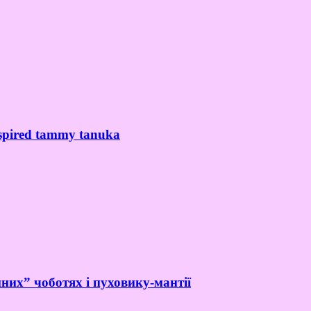
spired tammy tanuka
них” чоботях і пуховику-мантії