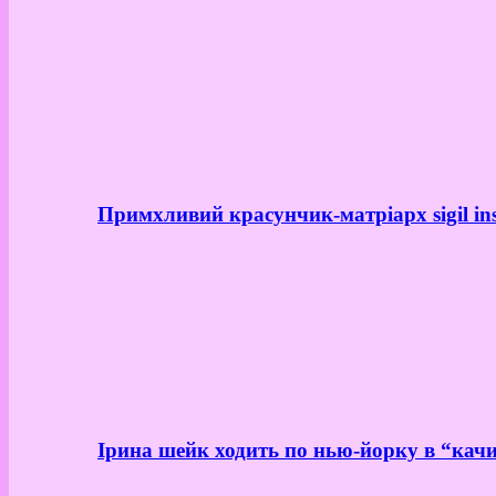
Примхливий красунчик-матріарх sigil in
Ірина шейк ходить по нью-йорку в “качи