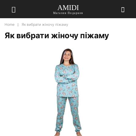
AMIDI
Магазин Подарков
Home
Як вибрати жіночу піжаму
Як вибрати жіночу піжаму