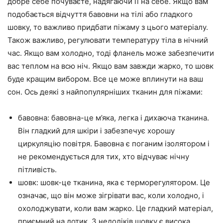
добре себе почуваєте, надягаючи її на себе. Якщо вам
подобається відчуття бавовни на тілі або гладкого
шовку, то важливо придбати піжаму з цього матеріалу.
Також важливо, регулювати температуру тіла в нічний
час. Якщо вам холодно, тоді фланель може забезпечити
вас теплом на всю ніч. Якщо вам завжди жарко, то шовк
буде кращим вибором. Все це може вплинути на ваш
сон. Ось деякі з найпопулярніших тканин для піжами:
бавовна: бавовна-це м’яка, легка і дихаюча тканина.
Він гладкий для шкіри і забезпечує хорошу
циркуляцію повітря. Бавовна є поганим ізолятором і
не рекомендується для тих, хто відчуває нічну
пітливість.
шовк: шовк-це тканина, яка є терморегулятором. Це
означає, що він може зігрівати вас, коли холодно, і
охолоджувати, коли вам жарко. Це гладкий матеріал,
приємний на дотик. З недоліків шовку є висока