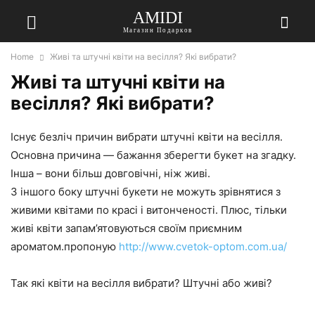
AMIDI
Магазин Подарков
Home
Живі та штучні квіти на весілля? Які вибрати?
Живі та штучні квіти на
весілля? Які вибрати?
Існує безліч причин вибрати штучні квіти на весілля.
Основна причина — бажання зберегти букет на згадку.
Інша – вони більш довговічні, ніж живі.
З іншого боку штучні букети не можуть зрівнятися з
живими квітами по красі і витонченості. Плюс, тільки
живі квіти запам’ятовуються своїм приємним
ароматом.пропоную
http://www.cvetok-optom.com.ua/
Так які квіти на весілля вибрати? Штучні або живі?