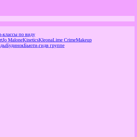
р-классы по виду
rt
Jo Malone
Kinetics
Kleona
Lime Crime
Makeup
оды
Будинок
Бьюти-гид
в группе