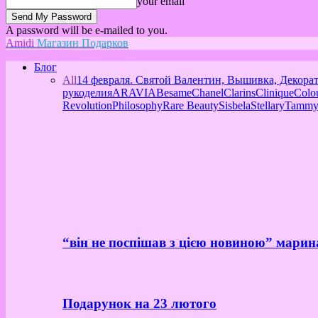
your email
A password will be e-mailed to you.
Amidi
Магазин Подарков
Блог
All
14 февраля. Святой Валентин, Вышивка, Декора
рукоделия
ARAVIA
Besame
Chanel
Clarins
Clinique
Colo
Revolution
Philosophy
Rare Beauty
Sisbela
Stellary
Tammy
“він не поспішав з цією новиною” марин
Подарунок на 23 лютого