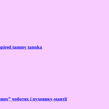
spired tammy tanuka
них” чоботях і пуховику-мантії