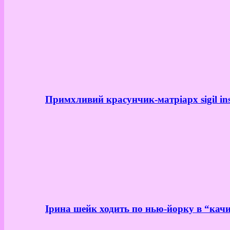
Примхливий красунчик-матріарх sigil in
Ірина шейк ходить по нью-йорку в “качи