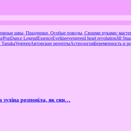
тивные швы, Праздники. Особые поводы, Своими руками: масте
urPop
Dance Legend
Essence
Eveline
evergreen
I heart revolution
Jill Stua
 Tanuka
Vegreen
Авторские рецепты
Астрология
Беременность и р
а зудіна розповіла, як син…