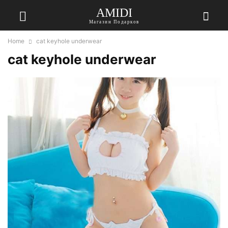
AMIDI
Магазин Подарков
Home
cat keyhole underwear
cat keyhole underwear