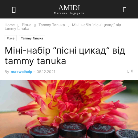
AMIDI
Магазин Подарков
Home
Різне
Tammy Tanuka
Міні-набір “пісні цикад” від
tammy tanuka
Різне
Tammy Tanuka
Міні-набір “пісні цикад” від
tammy tanuka
0
By
maxwelhelp
-
05.12.2021