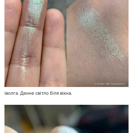
іволга. Денне світло біля вікна.