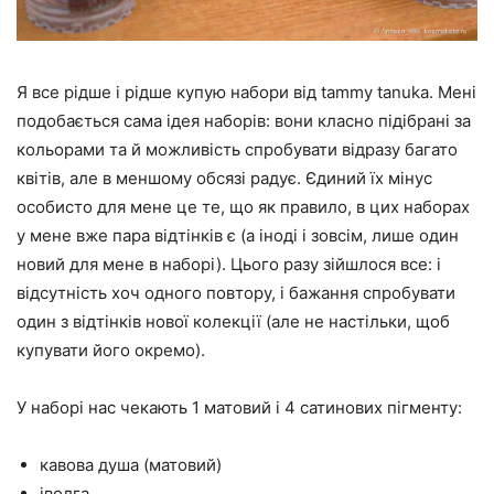
Я все рідше і рідше купую набори від tammy tanuka. Мені
подобається сама ідея наборів: вони класно підібрані за
кольорами та й можливість спробувати відразу багато
квітів, але в меншому обсязі радує. Єдиний їх мінус
особисто для мене це те, що як правило, в цих наборах
у мене вже пара відтінків є (а іноді і зовсім, лише один
новий для мене в наборі). Цього разу зійшлося все: і
відсутність хоч одного повтору, і бажання спробувати
один з відтінків нової колекції (але не настільки, щоб
купувати його окремо).
У наборі нас чекають 1 матовий і 4 сатинових пігменту:
кавова душа (матовий)
іволга