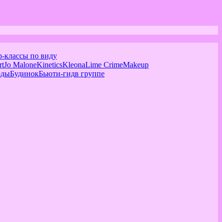
р-классы по виду
rt
Jo Malone
Kinetics
Kleona
Lime Crime
Makeup
оды
Будинок
Бьюти-гид
в группе