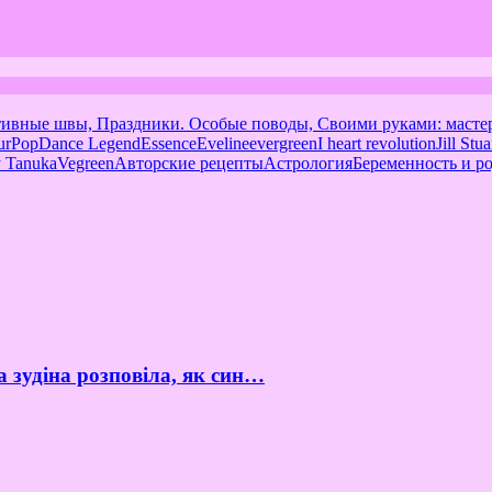
тивные швы, Праздники. Особые поводы, Своими руками: масте
urPop
Dance Legend
Essence
Eveline
evergreen
I heart revolution
Jill Stua
 Tanuka
Vegreen
Авторские рецепты
Астрология
Беременность и р
а зудіна розповіла, як син…