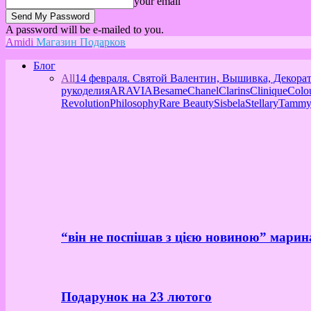
your email
A password will be e-mailed to you.
Amidi
Магазин Подарков
Блог
All
14 февраля. Святой Валентин, Вышивка, Декора
рукоделия
ARAVIA
Besame
Chanel
Clarins
Clinique
Colo
Revolution
Philosophy
Rare Beauty
Sisbela
Stellary
Tammy
“він не поспішав з цією новиною” марин
Подарунок на 23 лютого