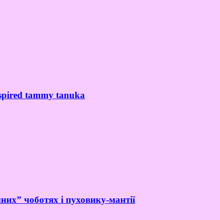
spired tammy tanuka
них” чоботях і пуховику-мантії