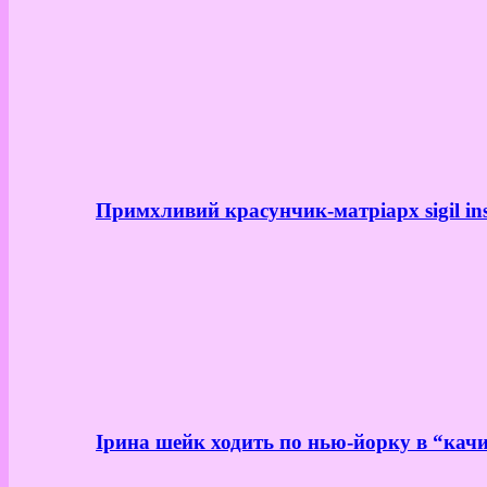
Примхливий красунчик-матріарх sigil in
Ірина шейк ходить по нью-йорку в “качи