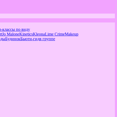
р-классы по виду
rt
Jo Malone
Kinetics
Kleona
Lime Crime
Makeup
оды
Будинок
Бьюти-гид
в группе