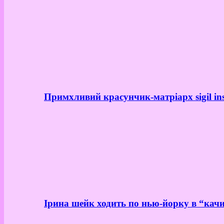
Примхливий красунчик-матріарх sigil in
Ірина шейк ходить по нью-йорку в “качи