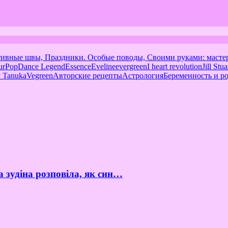
тивные швы, Праздники. Особые поводы, Своими руками: масте
urPop
Dance Legend
Essence
Eveline
evergreen
I heart revolution
Jill Stua
 Tanuka
Vegreen
Авторские рецепты
Астрология
Беременность и р
а зудіна розповіла, як син…