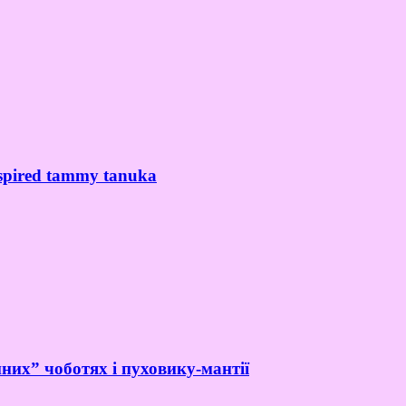
spired tammy tanuka
них” чоботях і пуховику-мантії