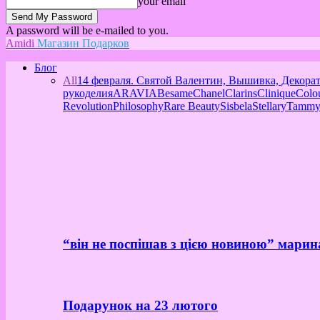
your email
A password will be e-mailed to you.
Amidi
Магазин Подарков
Блог
All
14 февраля. Святой Валентин, Вышивка, Декора
рукоделия
ARAVIA
Besame
Chanel
Clarins
Clinique
Colo
Revolution
Philosophy
Rare Beauty
Sisbela
Stellary
Tammy
“він не поспішав з цією новиною” марин
Подарунок на 23 лютого