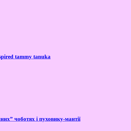
spired tammy tanuka
них” чоботях і пуховику-мантії