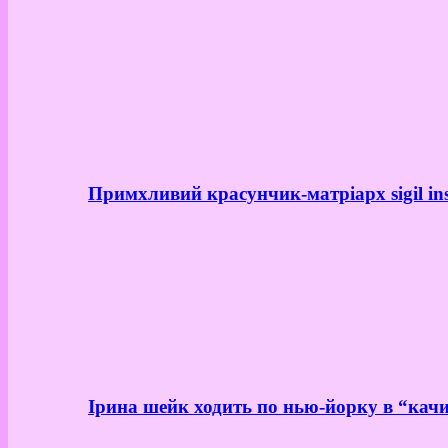
Примхливий красунчик-матріарх sigil in
Ірина шейк ходить по нью-йорку в “качи