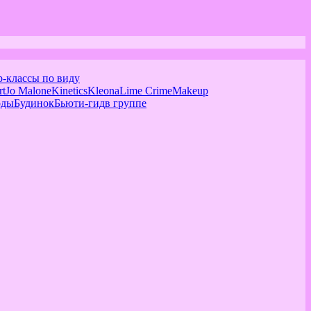
р-классы по виду
rt
Jo Malone
Kinetics
Kleona
Lime Crime
Makeup
оды
Будинок
Бьюти-гид
в группе