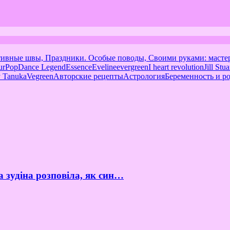
тивные швы, Праздники. Особые поводы, Своими руками: масте
urPop
Dance Legend
Essence
Eveline
evergreen
I heart revolution
Jill Stua
 Tanuka
Vegreen
Авторские рецепты
Астрология
Беременность и р
а зудіна розповіла, як син…