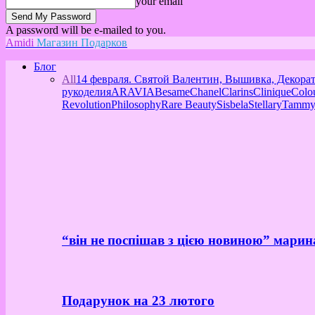
your email
A password will be e-mailed to you.
Amidi
Магазин Подарков
Блог
All
14 февраля. Святой Валентин, Вышивка, Декора
рукоделия
ARAVIA
Besame
Chanel
Clarins
Clinique
Colo
Revolution
Philosophy
Rare Beauty
Sisbela
Stellary
Tammy
“він не поспішав з цією новиною” марин
Подарунок на 23 лютого