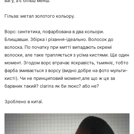
вагу, а є більш менш.
Гільза: метал золотого кольору.
Ворс: синтетика, пофарбована в два кольори.
Блищавши. Збірка і різання-ідеально. Волосок до
волоска. По початку при митті випадають окремі
волоски, але таке трапляється з усіма кистями. Ще один
момент. Згодом ворс втрачає яскравість, тьмяніє, тобто
фарба змивається з ворсу (видно добре на фото мульти-
кисті). Чи не принциповий момент,але що ж це за
барвник такий? clarins як би люкс? або не?
Зроблено в китаї.