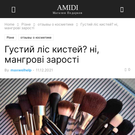
AMIDI
Магазин Подарков
Home
Різне
отзывы о косметике
Густий ліс кистей? ні,
мангрові зарості
Різне
отзывы о косметике
Густий ліс кистей? ні,
мангрові зарості
0
By
maxwelhelp
-
11.12.2021