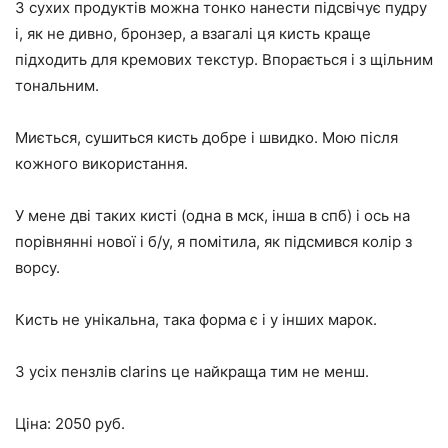
З сухих продуктів можна тонко нанести підсвічує пудру
і, як не дивно, бронзер, а взагалі ця кисть краще
підходить для кремових текстур. Впорається і з щільним
тональним.
Миється, сушиться кисть добре і швидко. Мою після
кожного використання.
У мене дві таких кисті (одна в мск, інша в спб) і ось на
порівнянні нової і б/у, я помітила, як підсмився колір з
ворсу.
Кисть не унікальна, така форма є і у інших марок.
З усіх пензлів clarins це найкраща тим не менш.
Ціна: 2050 руб.