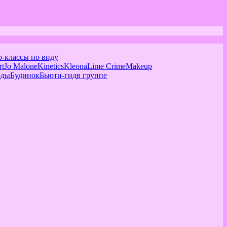
р-классы по виду
rt
Jo Malone
Kinetics
Kleona
Lime Crime
Makeup
оды
Будинок
Бьюти-гид
в группе