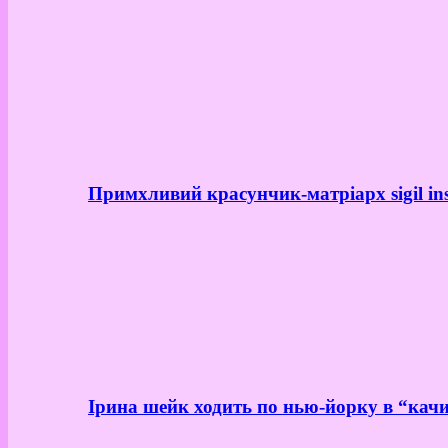
Примхливий красунчик-матріарх sigil in
Ірина шейк ходить по нью-йорку в “качи