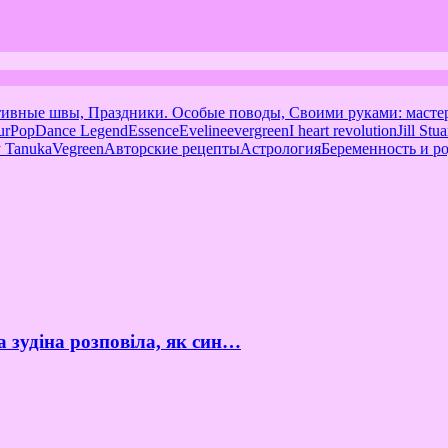
тивные швы, Праздники. Особые поводы, Своими руками: масте
urPop
Dance Legend
Essence
Eveline
evergreen
I heart revolution
Jill Stua
 Tanuka
Vegreen
Авторские рецепты
Астрология
Беременность и р
а зудіна розповіла, як син…