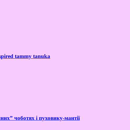
spired tammy tanuka
них” чоботях і пуховику-мантії