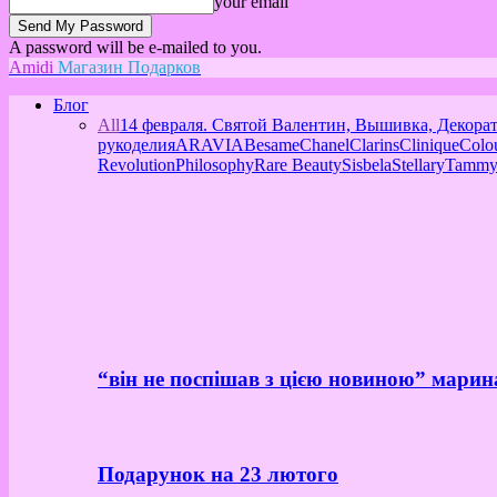
your email
A password will be e-mailed to you.
Amidi
Магазин Подарков
Блог
All
14 февраля. Святой Валентин, Вышивка, Декора
рукоделия
ARAVIA
Besame
Chanel
Clarins
Clinique
Colo
Revolution
Philosophy
Rare Beauty
Sisbela
Stellary
Tammy
“він не поспішав з цією новиною” марин
Подарунок на 23 лютого