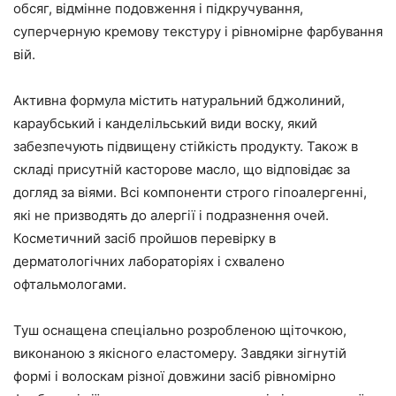
обсяг, відмінне подовження і підкручування,
суперчерную кремову текстуру і рівномірне фарбування
вій.
Активна формула містить натуральний бджолиний,
караубський і канделільський види воску, який
забезпечують підвищену стійкість продукту. Також в
складі присутній касторове масло, що відповідає за
догляд за віями. Всі компоненти строго гіпоалергенні,
які не призводять до алергії і подразнення очей.
Косметичний засіб пройшов перевірку в
дерматологічних лабораторіях і схвалено
офтальмологами.
Туш оснащена спеціально розробленою щіточкою,
виконаною з якісного еластомеру. Завдяки зігнутій
формі і волоскам різної довжини засіб рівномірно