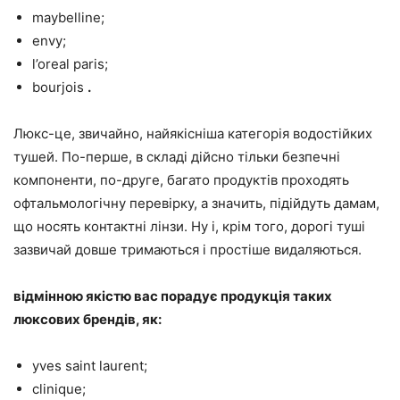
maybelline;
envy;
l’oreal paris;
bourjois
.
Люкс-це, звичайно, найякісніша категорія водостійких
тушей. По-перше, в складі дійсно тільки безпечні
компоненти, по-друге, багато продуктів проходять
офтальмологічну перевірку, а значить, підійдуть дамам,
що носять контактні лінзи. Ну і, крім того, дорогі туші
зазвичай довше тримаються і простіше видаляються.
відмінною якістю вас порадує продукція таких
люксових брендів, як:
yves saint laurent;
clinique;