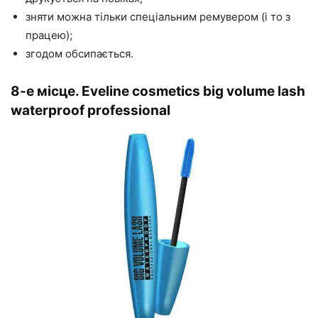
зняти можна тільки спеціальним ремувером (і то з
працею);
згодом обсипається.
8-е місце. Eveline cosmetics big volume lash
waterproof professional