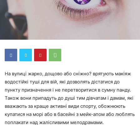
На вулиці жарко, дощово або сніжно? врятують макіяж
водостійкі туші для вій, які дозволять дістатися до
пункту призначення і не перетворитися в сумну панду.
Також вони припадуть до душі тим дівчатам і дамам, які
вважають за краще активні види спорту, обожнюють
купатися на морі або в басейні з мейк-апом або люблять
поплакати над жалісливими мелодрамами.