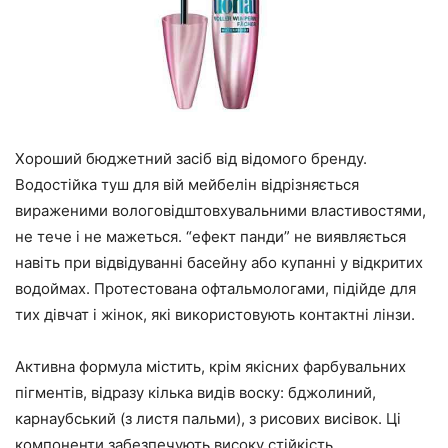
Хороший бюджетний засіб від відомого бренду.
Водостійка туш для вій мейбелін відрізняється
вираженими вологовідштовхувальними властивостями,
не тече і не мажеться. “ефект панди” не виявляється
навіть при відвідуванні басейну або купанні у відкритих
водоймах. Протестована офтальмологами, підійде для
тих дівчат і жінок, які використовують контактні лінзи.
Активна формула містить, крім якісних фарбувальних
пігментів, відразу кілька видів воску: бджолиний,
карнаубський (з листя пальми), з рисових висівок. Ці
компоненти забезпечують високу стійкість