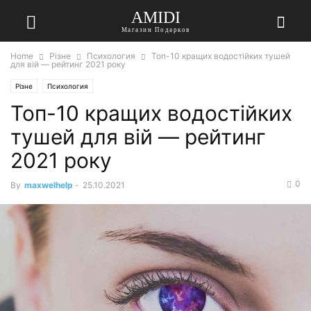
AMIDI
Магазин Подарков
Home
Різне
Психология
Топ-10 кращих водостійких тушей
для вій — рейтинг 2021 року
Різне
Психология
Топ-10 кращих водостійких
тушей для вій — рейтинг
2021 року
0
By
maxwelhelp
-
25.10.2021