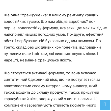
Ще одна “француженка” в нашому рейтингу кращих
водостійких тушею. Що нам обіцяє виробник? по-
перше, вологостійку формулу, яка захищає макіяж від не
найсприятливіших погодних умов. По-друге, ефектний
обсяг і фарбування вій буквально одним помахом. По-
третє, склад без шкідливих компонентів, відповідний
чутливим очам і жінкам, які використовують лінзи. І
нарешті, незмінне французьке якість.
Що стосується активної формули, то вона включає
синтетичний бджолиний віск, що не поступається за
властивостями своєму натуральному аналогу, який
також входить до складу продукту. Також присутній
карнаубський віск, одержуваний з листя пальми. Ці
компоненти забезпечують стійкість косметичного