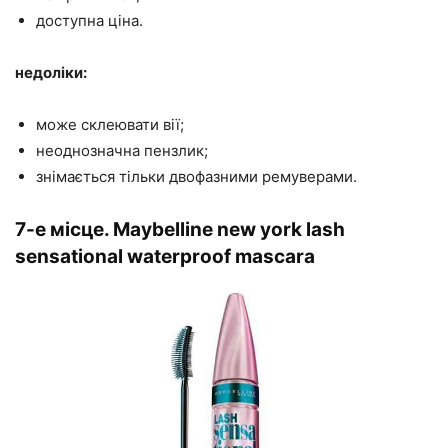
доступна ціна.
недоліки:
може склеювати вії;
неоднозначна пензлик;
знімається тільки двофазними ремуверами.
7-е місце. Maybelline new york lash
sensational waterproof mascara