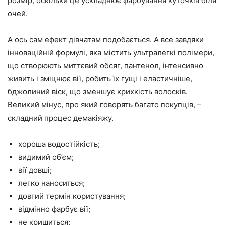
розмір, оскільки це ускладнює фарбування куточків біля
очей.
А ось сам ефект дівчатам подобається. А все завдяки
інноваційній формулі, яка містить ультралегкі полімери,
що створюють миттєвий обсяг, пантенол, інтенсивно
живить і зміцнює вії, робить їх гущі і еластичніше,
бджолиний віск, що зменшує крихкість волосків.
Великий мінус, про який говорять багато покупців, –
складний процес демакіяжу.
хороша водостійкість;
видимий об’єм;
вії довші;
легко наноситься;
довгий термін користування;
відмінно фарбує вії;
не кришиться;