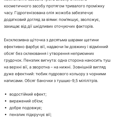
косметичного засобу протягом тривалого проміжку
часу. Гідрогенізована олія жожоба забезпечує
додатковий догляд за віями: пом’якшує, зволожує,
захищає від дії шкідливих оточуючих факторів.
Ексклюзивна щіточка з десятьма шарами щетини
ефективно фарбує вії, надаючи їм довжину і відмінний
обсяг без склеювання і утворення неприємних
грудочок. Пензлик вигнута: одна сторона наносить туш
на верхні вії, а зворотна – на нижні. Зовнішній вигляд
дуже ефектний: тюбик пудрового кольору з чорними
написами. Обсяг баночки з тушшю-9,5 мілілітрів.
водостійкий ефект;
виражений об’єм;
добре подовжує;
пензлик підкручує вії;