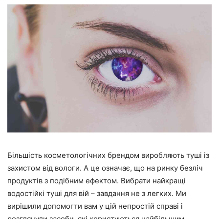
Більшість косметологічних брендом виробляють туші із
захистом від вологи. А це означає, що на ринку безліч
продуктів з подібним ефектом. Вибрати найкращі
водостійкі туші для вій – завдання не з легких. Ми
вирішили допомогти вам у цій непростій справі і
розглянули засоби, які користуються найбільшим