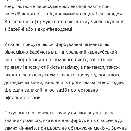
зберігається в первозданному вигляді навіть при
високій вологості – під проливним дощем і снігопадом.
Вологостійка формула дозволяє, в тому числі, і купання
в басейні або відкритій водоймі.
У складі присутні якісні фарбувальні пігменти, які
рівномірно фарбують вії. Натуральний карнаубський
віск, одержуваний з пальмового листя, забезпечує
тривалу і високу стійкість макіяжу, а пантенол, також
входить до складу косметичного продукту, додатково
доглядає за віями, живлячи їх протягом багатьох годин.
Ще один великий плюс-засіб протестовано
офтальмологами.
Покупниці відзначають зручну силіконову щіточку
значних розмірів, яка відмінно фарбує вії від коренів до
самих кінчиків, при цьому не обтяжуючи макіяж. Зручна