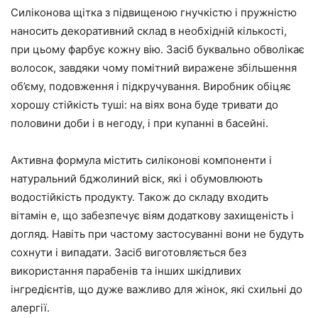
Силіконова щітка з підвищеною гнучкістю і пружністю
наносить декоративний склад в необхідній кількості,
при цьому фарбує кожну вію. Засіб буквально обволікає
волосок, завдяки чому помітний виражене збільшення
об’єму, подовження і підкручування. Виробник обіцяє
хорошу стійкість туші: на віях вона буде тривати до
половини доби і в негоду, і при купанні в басейні.
Активна формула містить силіконові компоненти і
натуральний бджолиний віск, які і обумовлюють
водостійкість продукту. Також до складу входить
вітамін е, що забезпечує віям додаткову захищеність і
догляд. Навіть при частому застосуванні вони не будуть
сохнути і випадати. Засіб виготовляється без
використання парабенів та інших шкідливих
інгредієнтів, що дуже важливо для жінок, які схильні до
алергії.