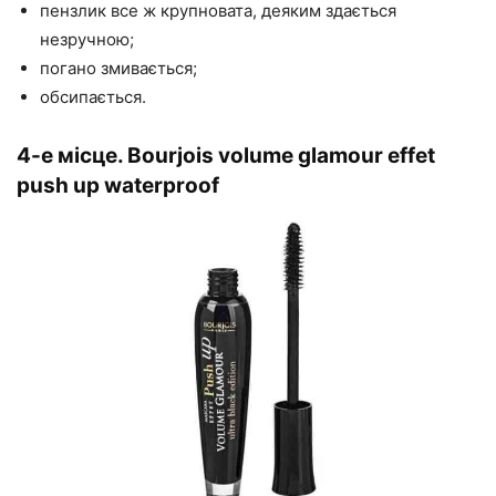
пензлик все ж крупновата, деяким здається
незручною;
погано змивається;
обсипається.
4-е місце. Bourjois volume glamour effet
push up waterproof