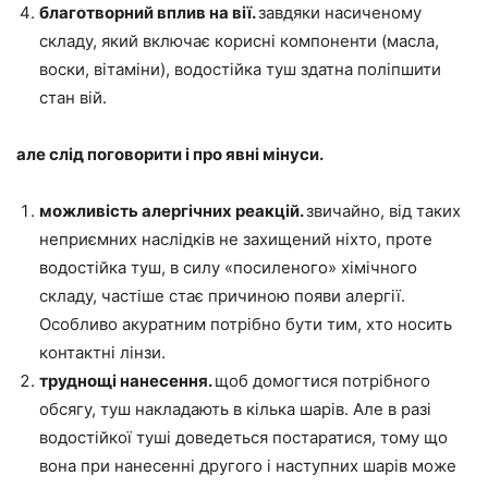
благотворний вплив на вії.
завдяки насиченому
складу, який включає корисні компоненти (масла,
воски, вітаміни), водостійка туш здатна поліпшити
стан вій.
але слід поговорити і про явні мінуси.
можливість алергічних реакцій.
звичайно, від таких
неприємних наслідків не захищений ніхто, проте
водостійка туш, в силу «посиленого» хімічного
складу, частіше стає причиною появи алергії.
Особливо акуратним потрібно бути тим, хто носить
контактні лінзи.
труднощі нанесення.
щоб домогтися потрібного
обсягу, туш накладають в кілька шарів. Але в разі
водостійкої туші доведеться постаратися, тому що
вона при нанесенні другого і наступних шарів може