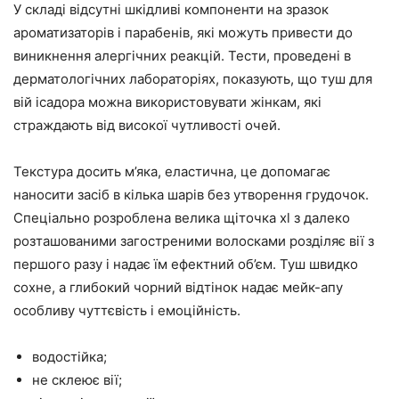
У складі відсутні шкідливі компоненти на зразок
ароматизаторів і парабенів, які можуть привести до
виникнення алергічних реакцій. Тести, проведені в
дерматологічних лабораторіях, показують, що туш для
вій ісадора можна використовувати жінкам, які
страждають від високої чутливості очей.
Текстура досить м’яка, еластична, це допомагає
наносити засіб в кілька шарів без утворення грудочок.
Спеціально розроблена велика щіточка xl з далеко
розташованими загостреними волосками розділяє вії з
першого разу і надає їм ефектний об’єм. Туш швидко
сохне, а глибокий чорний відтінок надає мейк-апу
особливу чуттєвість і емоційність.
водостійка;
не склеює вії;