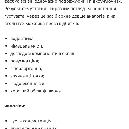
фарбує всі вії, одночасно подовжуючи і підкручуючи їх.
Результат-чуттєвий і виразний погляд. Консистенція
густувата, через це засіб сохне довше аналогів, а на
століттях можлива поява відбитків.
водостійка;
німецька якість;
доглядові компоненти в складі;
розумна ціна;
гіпоалергенна;
зручна щіточка;
Подовження вій;
хороший обсяг флакона.
недоліки:
густа консистенція;
друкується на повіках;