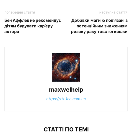
попередня стаття
наступна стаття
Бен Аффлек не рекомендує
Добавки магнію пов’язані з
дітям будувати кар’єру
потенційним зниженням
актора
ризику раку товстої кишки
maxwelhelp
https://ttt.1ca.com.ua
СТАТТІ ПО ТЕМІ