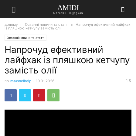
AMIDI
Магазин Подарков
додому
Останні новини та статті
Напрочуд ефективний лайфхак
із пляшкою кетчупу замість олії
Останні новини та статті
Напрочуд ефективний
лайфхак із пляшкою кетчупу
замість олії
0
по
maxwelhelp
-
19.01.2026