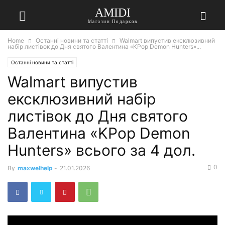
AMIDI
Магазин Подарков
Home
Останні новини та статті
Walmart випустив ексклюзивний
набір листівок до Дня святого Валентина «KPop Demon Hunters»...
Останні новини та статті
Walmart випустив
ексклюзивний набір
листівок до Дня святого
Валентина «KPop Demon
Hunters» всього за 4 дол.
0
By
maxwelhelp
-
21.01.2026