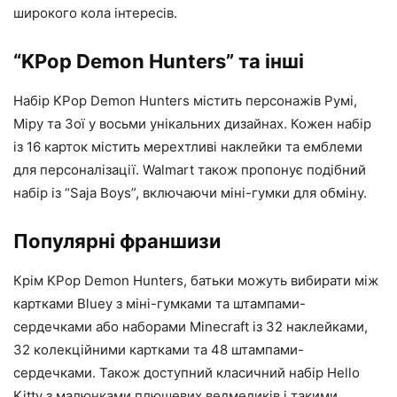
широкого кола інтересів.
“KPop Demon Hunters” та інші
Набір KPop Demon Hunters містить персонажів Румі,
Міру та Зої у восьми унікальних дизайнах. Кожен набір
із 16 карток містить мерехтливі наклейки та емблеми
для персоналізації. Walmart також пропонує подібний
набір із “Saja Boys”, включаючи міні-гумки для обміну.
Популярні франшизи
Крім KPop Demon Hunters, батьки можуть вибирати між
картками Bluey з міні-гумками та штампами-
сердечками або наборами Minecraft із 32 наклейками,
32 колекційними картками та 48 штампами-
сердечками. Також доступний класичний набір Hello
Kitty з малюнками плюшевих ведмедиків і такими