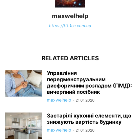
maxwelhelp
https://ttt.1ca.com.ua
RELATED ARTICLES
Управління
передменструальним
дисфоричним розладом (ПМД):
вичерпний посібник
maxwelhelp
-
21.01.2026
Застарілі кухонні елементи, що
знижують вартість будинку
maxwelhelp
-
21.01.2026