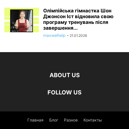
Олімпійська гімнастка Шон
Джонсон Іст відновила свою
програму тренувань після
завершення...
maxwelhelp
-
21.01.2026
ABOUT US
FOLLOW US
Главная
Блог
Разное
Контакты