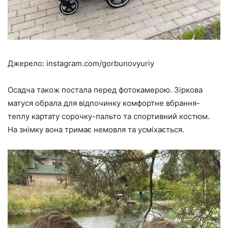
Джерело: instagram.com/gorbunovyuriy
Осадча також постала перед фотокамерою. Зіркова
матуся обрала для відпочинку комфортне вбрання-
теплу картату сорочку-пальто та спортивний костюм.
На знімку вона тримає немовля та усміхається.