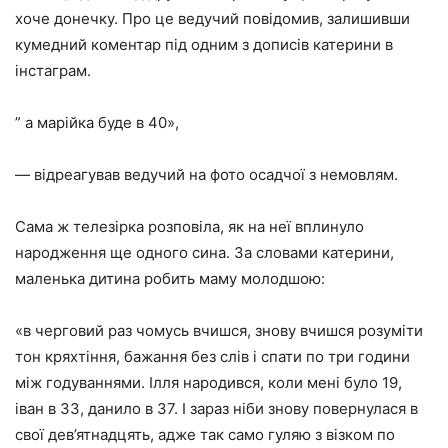
хоче донечку. Про це ведучий повідомив, залишивши
кумедний коментар під одним з дописів катерини в
інстаграм.
” а марійка буде в 40»,
— відреагував ведучий на фото осадчої з немовлям.
Сама ж телезірка розповіла, як на неї вплинуло
народження ще одного сина. За словами катерини,
маленька дитина робить маму молодшою:
«в черговий раз чомусь вчишся, знову вчишся розуміти
тон кряхтіння, бажання без слів і спати по три години
між годуваннями. Ілля народився, коли мені було 19,
іван в 33, данило в 37. І зараз ніби знову повернулася в
свої дев’ятнадцять, адже так само гуляю з візком по