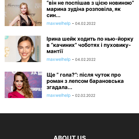
“він не поспішав з цією новиною”
марина зудіна розповіла, як
син...
maxwelhelp
-
04.02.2022
Ірина шейк ходить по нью-йорку
в “качиних” чоботях і пуховику-
мантії
maxwelhelp
-
04.02.2022
Ще ” гола?”: після чуток про
роман з лепсом барановська
згадала...
maxwelhelp
-
02.02.2022
ABOUT US