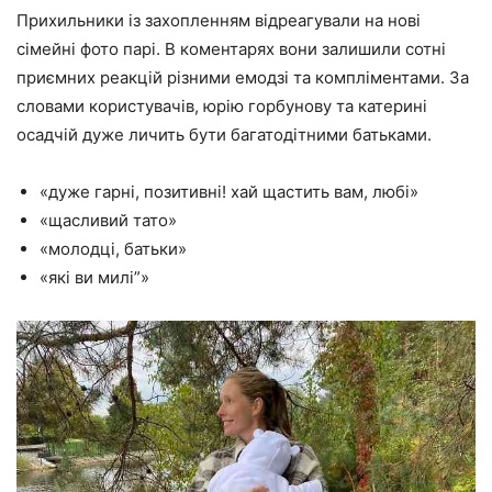
Прихильники із захопленням відреагували на нові
сімейні фото парі. В коментарях вони залишили сотні
приємних реакцій різними емодзі та компліментами. За
словами користувачів, юрію горбунову та катерині
осадчій дуже личить бути багатодітними батьками.
«дуже гарні, позитивні! хай щастить вам, любі»
«щасливий тато»
«молодці, батьки»
«які ви милі”»