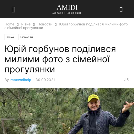
AMIDI
Магазин Подарков
Home
Різне
Новости
Юрій горбунов поділився милими фото
з сімейної прогулянки
Різне
Новости
Юрій горбунов поділився
милими фото з сімейної
прогулянки
0
By
maxwelhelp
-
30.09.2021