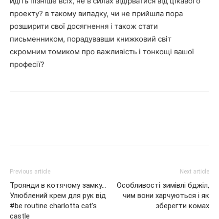
йдіть пізніше всіх, не в силах відірватися від цікавого
проекту? в такому випадку, чи не прийшла пора
розширити свої досягнення і також стати
письменником, порадувавши книжковий світ
скромним томиком про важливість і тонкощі вашої
професії?
Previous article
Next article
Троянди в котячому замку…
Особливості зимівлі бджіл,
Улюблений крем для рук від
чим вони харчуються і як
#be routine charlotta cat’s
зберегти комах
castle