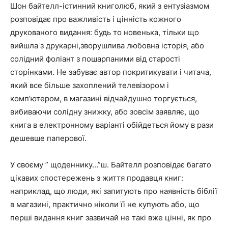
Шон байтелл-істинний книголюб, який з ентузіазмом
розповідає про важливість і цінність кожного
друкованого видання: будь то новенька, тільки що
вийшла з друкарні,зворушлива любовна історія, або
солідний фоліант з пошарпаними від старості
сторінками. Не забуває автор покритикувати і читача,
який все більше захоплений телевізором і
комп’ютером, в магазині відчайдушно торгується,
вибиваючи солідну знижку, або зовсім заявляє, що
книга в електронному варіанті обійдеться йому в рази
дешевше паперової.
У своєму ” щоденнику…”ш. Байтелл розповідає багато
цікавих спостережень з життя продавця книг:
наприклад, що люди, які запитують про наявність біблії
в магазині, практично ніколи її не купують або, що
перші видання книг зазвичай не такі вже цінні, як про