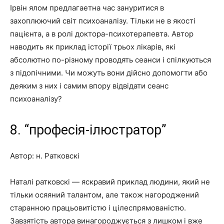
Ірвін ялом предлагаетна час зануритися в
захоплюючий світ психоаналізу. Тільки не в якості
пацієнта, а в ролі доктора-психотерапевта. Автор
наводить як приклад історії трьох лікарів, які
абсолютно по-різному проводять сеанси і спілкуються
з підопічними. Чи можуть вони дійсно допомогти або
деяким з них і самим впору відвідати сеанс
психоаналізу?
8. “професія-ілюстратор”
Автор: н. Ратковскі
Наталі ратковскі — яскравий приклад людини, який не
тільки осяяний талантом, але також нагороджений
старанною працьовитістю і цілеспрямованістю.
Завзятість автора винагороджується з лишком і вже