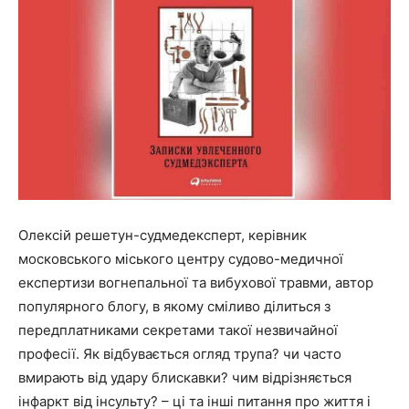
Олексій решетун-судмедексперт, керівник
московського міського центру судово-медичної
експертизи вогнепальної та вибухової травми, автор
популярного блогу, в якому сміливо ділиться з
передплатниками секретами такої незвичайної
професії. Як відбувається огляд трупа? чи часто
вмирають від удару блискавки? чим відрізняється
інфаркт від інсульту? – ці та інші питання про життя і