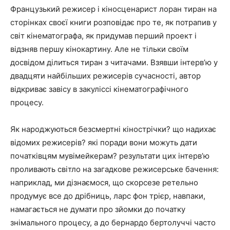
Французький режисер і кіносценарист лоран тиран на
сторінках своєї книги розповідає про те, як потрапив у
світ кінематографа, як придумав перший проект і
відзняв першу кінокартину. Але не тільки своїм
досвідом ділиться тиран з читачами. Взявши інтерв’ю у
двадцяти найбільших режисерів сучасності, автор
відкриває завісу в закуліссі кінематографічного
процесу.
Як народжуються безсмертні кінострічки? що надихає
відомих режисерів? які поради вони можуть дати
початківцям мувімейкерам? результати цих інтерв’ю
проливають світло на загадкове режисерське бачення:
наприклад, ми дізнаємося, що скорсезе ретельно
продумує все до дрібниць, ларс фон трієр, навпаки,
намагається не думати про зйомки до початку
знімального процесу, а до бернардо бертолуччі часто