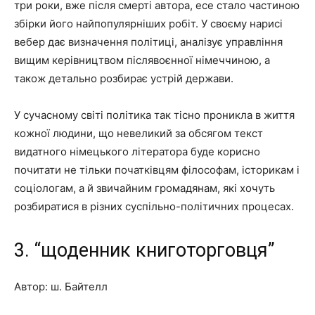
три роки, вже після смерті автора, есе стало частиною
збірки його найпопулярніших робіт. У своєму нарисі
вебер дає визначення політиці, аналізує управління
вищим керівництвом післявоєнної німеччиною, а
також детально розбирає устрій держави.
У сучасному світі політика так тісно проникла в життя
кожної людини, що невеликий за обсягом текст
видатного німецького літератора буде корисно
почитати не тільки початківцям філософам, історикам і
соціологам, а й звичайним громадянам, які хочуть
розбиратися в різних суспільно-політичних процесах.
3. “щоденник книготорговця”
Автор: ш. Байтелл