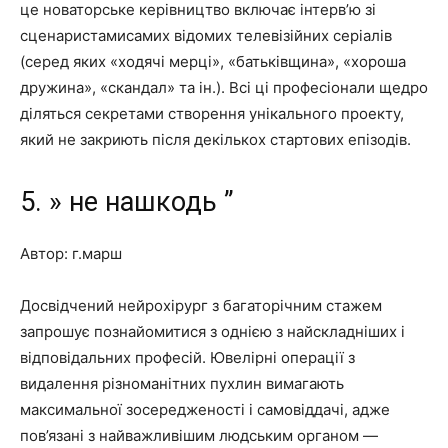
це новаторське керівництво включає інтерв’ю зі
сценаристамисамих відомих телевізійних серіалів
(серед яких «ходячі мерці», «батьківщина», «хороша
дружина», «скандал» та ін.). Всі ці професіонали щедро
діляться секретами створення унікального проекту,
який не закриють після декількох стартових епізодів.
5. » не нашкодь ”
Автор: г.марш
Досвідчений нейрохірург з багаторічним стажем
запрошує познайомитися з однією з найскладніших і
відповідальних професій. Ювелірні операції з
видалення різноманітних пухлин вимагають
максимальної зосередженості і самовіддачі, адже
пов’язані з найважливішим людським органом —