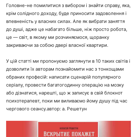
Головне-не помилитися з вибором і знайти справу, яка,
крім солідного доходу, буде приносити задоволення і
впевненість у власних силах. Але як вибрати заняття
до душі, адже це набагато більше, ніж просто робота,
це — світ, в якому ми розчиняємося, щоранку
закриваючи за собою двері власної квартири.
У цій статті ми пропонуємо заглянути в 10 таких світів і
дозволити їх авторам познайомити нас з тонкощами
обраних професій: написати сценарій популярного
серіалу, провести багатогодинну операцію на мозку
або дізнатися, нарешті, що ж записує в свій блокнот
психотерапевт, поки ми виливаємо йому душу під час
чергового сеансу.автор: а. Решетун