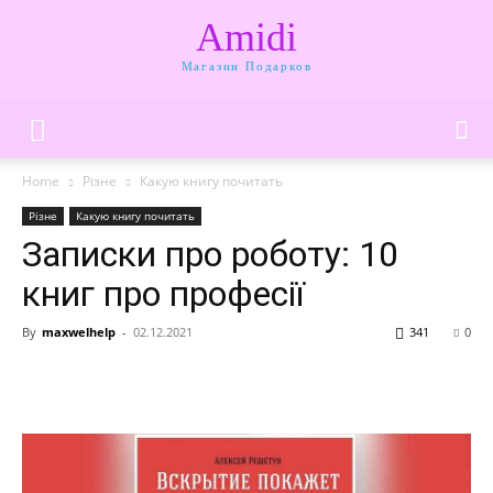
Amidi
Магазин Подарков
Home
Різне
Какую книгу почитать
Різне
Какую книгу почитать
Записки про роботу: 10
книг про професії
By
maxwelhelp
-
02.12.2021
341
0