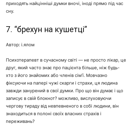
приходять найцінніші думки вночі, іноді прямо під час
сну.
7. “брехун на кушетці”
Автор: і.ялом
Психотерапевт в сучасному світі — не просто лікар, це
друг, який часто знає про пацієнта більше, ніж будь-
хто з його знайомих або членів сім’ї. Мовчазно
фіксуючи на папері чужі скарги і страхи, ця людина
завжди занурений в свої думки. Про що він думає і що
записує в свій блокнот? можливо, вислуховуючи
чергову тираду від невпевненого в собі людини, він
знаходиться в полоні своїх власних страхів і
переживань?