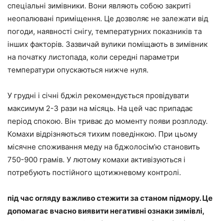
спеціальні зимівники. Вони являють собою закриті
неопалювані приміщення. Це дозволяє не залежати від
погоди, наявності снігу, температурних показників та
інших факторів. Зазвичай вулики поміщають в зимівник
на початку листопада, коли середні параметри
температури опускаються нижче нуля.
У грудні і січні бджіл рекомендується провідувати
максимум 2-3 рази на місяць. На цей час припадає
період спокою. Він триває до моменту появи розплоду.
Комахи відрізняються тихим поведінкою. При цьому
місячне споживання меду на бджолосім’ю становить
750-900 грамів. У лютому комахи активізуються і
потребують постійного щотижневому контролі.
під час огляду важливо стежити за станом підмору. Це
допомагає вчасно виявити негативні ознаки зимівлі,