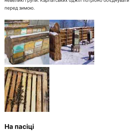
невеликі групи. Карпатських бджіл потрібно об’єднувати
перед зимою.
На пасіці