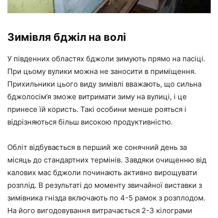
Зимівля бджіл на волі
У південних областях бджоли зимують прямо на пасіці.
При цьому вулики можна не заносити в приміщення.
Прихильники цього виду зимівлі вважають, що сильна
бджолосім’я зможе витримати зиму на вулиці, і це
принесе їй користь. Такі особини менше рояться і
відрізняються більш високою продуктивністю.
Обліт відбувається в перший же сонячний день за
місяць до стандартних термінів. Завдяки очищенню від
калових мас бджоли починають активно вирощувати
розплід. В результаті до моменту звичайної виставки з
зимівника гнізда включають по 4-5 рамок з розплодом.
На його вигодовування витрачається 2-3 кілограми