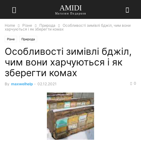
AMIDI
Магазин Подарков
Home
Різне
Природа
Особливості зимівлі бджіл, чим вони
харчуються і як зберегти комах
Різне
Природа
Особливості зимівлі бджіл,
чим вони харчуються і як
зберегти комах
0
By
maxwelhelp
-
02.12.2021