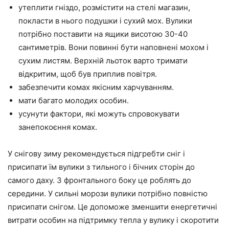
утеплити гніздо, розмістити на стелі магазин,
покласти в нього подушки і сухий мох. Вулики
потрібно поставити на ящики висотою 30-40
сантиметрів. Вони повинні бути наповнені мохом і
сухим листям. Верхній льоток варто тримати
відкритим, щоб був приплив повітря.
забезпечити комах якісним харчуванням.
мати багато молодих особин.
усунути фактори, які можуть спровокувати
занепокоєння комах.
У снігову зиму рекомендується підгребти сніг і
присипати їм вулики з тильного і бічних сторін до
самого даху. З фронтального боку це роблять до
середини. У сильні морози вулики потрібно повністю
присипати снігом. Це допоможе зменшити енергетичні
витрати особин на підтримку тепла у вулику і скоротити