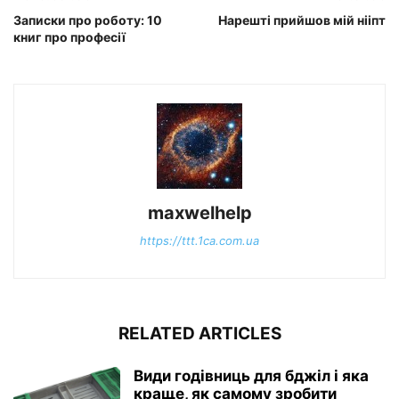
Записки про роботу: 10
Нарешті прийшов мій нііпт
книг про професії
maxwelhelp
https://ttt.1ca.com.ua
RELATED ARTICLES
Види годівниць для бджіл і яка
краще, як самому зробити