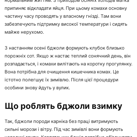
нормальним життям. З приходом осінніх холодів матка
припиняє відкладати яйця. При цьому комахи основну
частину часу проводять у власному гнізді. Там вони
забезпечують підтримку високої температури і сидять
майже нерухомо.
З настанням осені бджоли формують клубок близько
порожніх сот. Якщо ж настає теплий сонячний день, він
розпадається, і комахи вилітають на коротку прогулянку.
Вона потрібна для очищення кишечника комах. Це
істотно полегшує їх зимівлю. Після цієї процедури
особини знову йдуть у вулик.
Що роблять бджоли взимку
Так, бджоли породи карніка без праці витримують
сильні морози і вітру. Під час зимівлі вони формують