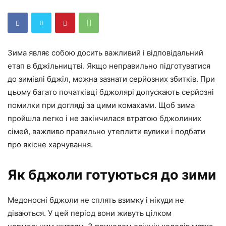
Зима являє собою досить важливий і відповідальний
етап в бджільництві. Якщо неправильно підготуватися
до зимівлі бджіл, можна зазнати серйозних збитків. При
цьому багато початківці бджолярі допускають серйозні
помилки при догляді за цими комахами. Щоб зима
пройшла легко і не закінчилася втратою бджолиних
сімей, важливо правильно утеплити вулики і подбати
про якісне харчування.
Як бджоли готуються до зими
Медоносні бджоли не сплять взимку і нікуди не
діваються. У цей період вони живуть цілком