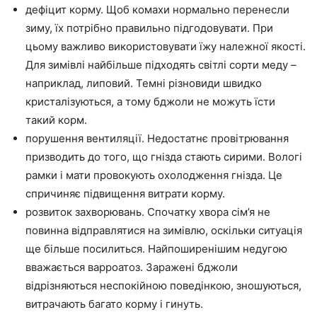
дефіцит корму. Щоб комахи нормально перенесли
зиму, їх потрібно правильно підгодовувати. При
цьому важливо використовувати їжу належної якості.
Для зимівлі найбільше підходять світлі сорти меду –
наприклад, липовий. Темні різновиди швидко
кристалізуються, а тому бджоли не можуть їсти
такий корм.
порушення вентиляції. Недостатнє провітрювання
призводить до того, що гнізда стають сирими. Вологі
рамки і мати провокують охолодження гнізда. Це
спричиняє підвищення витрати корму.
розвиток захворювань. Спочатку хвора сім’я не
повинна відправлятися на зимівлю, оскільки ситуація
ще більше посилиться. Найпоширенішим недугою
вважається варроатоз. Заражені бджоли
відрізняються неспокійною поведінкою, зношуються,
витрачають багато корму і гинуть.