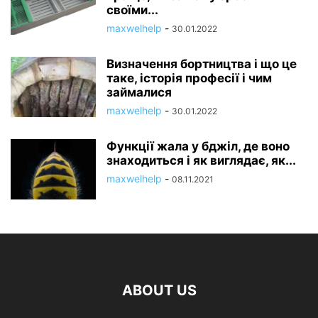
своїми...
maxwelhelp
-
30.01.2022
Визначення бортництва і що це
таке, історія професії і чим
займалися
maxwelhelp
-
30.01.2022
Функції жала у бджіл, де воно
знаходиться і як виглядає, як...
maxwelhelp
-
08.11.2021
ABOUT US