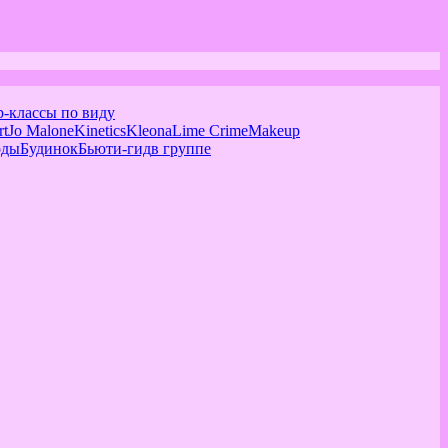
р-классы по виду
rt
Jo Malone
Kinetics
Kleona
Lime Crime
Makeup
оды
Будинок
Бьюти-гид
в группе