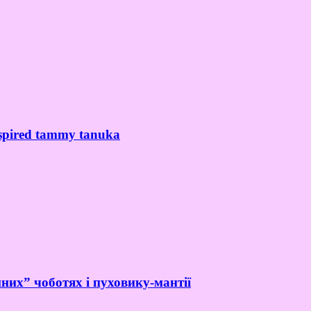
spired tammy tanuka
них” чоботях і пуховику-мантії