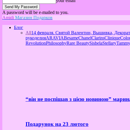
your email
A password will be e-mailed to you.
Amidi
Магазин Подарков
Блог
All
14 февраля. Святой Валентин, Вышивка, Декора
рукоделия
ARAVIA
Besame
Chanel
Clarins
Clinique
Colo
Revolution
Philosophy
Rare Beauty
Sisbela
Stellary
Tammy
“він не поспішав з цією новиною” марин
Подарунок на 23 лютого