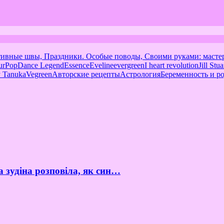
тивные швы, Праздники. Особые поводы, Своими руками: масте
urPop
Dance Legend
Essence
Eveline
evergreen
I heart revolution
Jill Stua
 Tanuka
Vegreen
Авторские рецепты
Астрология
Беременность и р
а зудіна розповіла, як син…