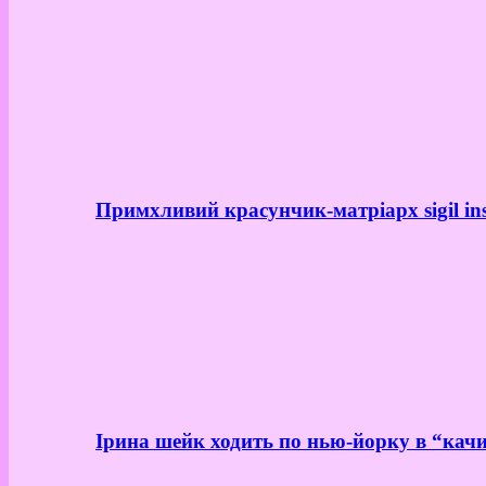
Примхливий красунчик-матріарх sigil in
Ірина шейк ходить по нью-йорку в “качи