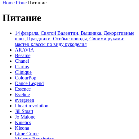
Home
Різне
Питание
Питание
14 февраля. Святой Валентин, Вышивка, Декоративные
швы, Праздники. Особые поводы, Своими руками:
мастер-классы по виду рукоделия
ARAVIA
Besame
Chanel
Clarins
Clinique
ColourPop
Dance Legend
Essence
Eveline
evergreen
I heart revolution
Jill Stuart
Jo Malone
Kinetics
Kleona
Lime Crime