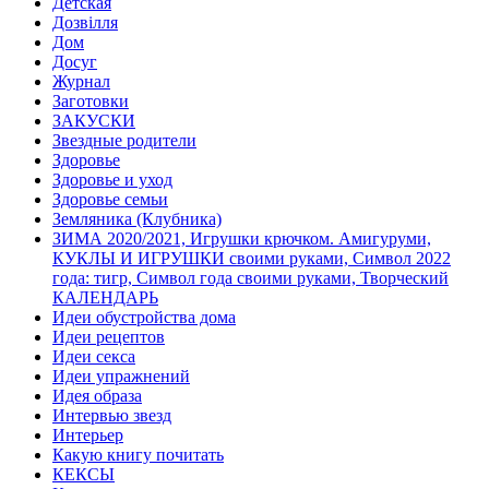
Детская
Дозвілля
Дом
Досуг
Журнал
Заготовки
ЗАКУСКИ
Звездные родители
Здоровье
Здоровье и уход
Здоровье семьи
Земляника (Клубника)
ЗИМА 2020/2021, Игрушки крючком. Амигуруми,
КУКЛЫ И ИГРУШКИ своими руками, Символ 2022
года: тигр, Символ года своими руками, Творческий
КАЛЕНДАРЬ
Идеи обустройства дома
Идеи рецептов
Идеи секса
Идеи упражнений
Идея образа
Интервью звезд
Интерьер
Какую книгу почитать
КЕКСЫ