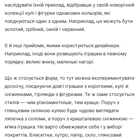
наслідувати їхній приклад, відібравши у своїй новорічній
колекції кулі і фігурки однакових кольорів, які
поєднуються один з одним. Наприклад, це можуть бути
золотий, срібний, синій і червоний.
Є й інші прийоми, якими користуються дизайнери.
Наприклад, іноді вони розвішують іграшки в певному
порядку: великі внизу, маленькі нагорі.
Що ж стосується форм, то тут можна експериментувати
досхочу, поєднуючи довгі іграшки з короткими, кулі зі
сніжинками, гірлянди з фігурками. Те ж саме стосується
стилів — чим різноманітніше, тим краще. Поруч з
глянцевим скляною кулею буде чудово виглядати
лялечка з соломи, а поруч з кришталевою сніжинкою —
м’яка іграшка. Не варто обмежувати себе і у виборі
покриттів. Блискітки, хутро, папір, скло, глянсовий