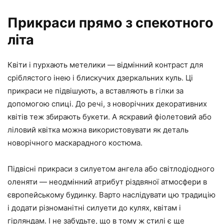
Прикраси прямо з спекотного
літа
Квіти і пурхають метелики — відмінний контраст для
сріблястого інею і блискучих дзеркальних куль. Ці
прикраси не підвішують, а вставляють в гілки за
допомогою спиці. До речі, з новорічних декоративних
квітів теж збирають букети. А яскравий фіолетовий або
ліловий квітка можна використовувати як деталь
новорічного маскарадного костюма.
Підвісні прикраси з силуетом ангела або світлодіодного
оленяти — неодмінний атрибут різдвяної атмосфери в
європейському будинку. Варто наслідувати цю традицію
і додати різноманітні силуети до кулях, квітам і
гірляндам. І не забудьте, що в тому ж стилі є ще