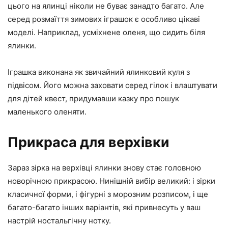
цього на ялинці ніколи не буває занадто багато. Але
серед розмаїття зимових іграшок є особливо цікаві
моделі. Наприклад, усміхнене оленя, що сидить біля
ялинки.
Іграшка виконана як звичайний ялинковий куля з
підвісом. Його можна заховати серед гілок і влаштувати
для дітей квест, придумавши казку про пошук
маленького оленяти.
Прикраса для верхівки
Зараз зірка на верхівці ялинки знову стає головною
новорічною прикрасою. Нинішній вибір великий: і зірки
класичної форми, і фігурні з морозним розписом, і ще
багато-багато інших варіантів, які привнесуть у ваш
настрій ностальгічну нотку.