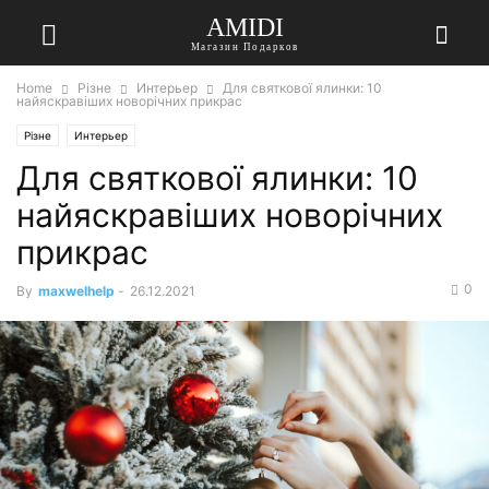
AMIDI
Магазин Подарков
Home
Різне
Интерьер
Для святкової ялинки: 10
найяскравіших новорічних прикрас
Різне
Интерьер
Для святкової ялинки: 10
найяскравіших новорічних
прикрас
0
By
maxwelhelp
-
26.12.2021