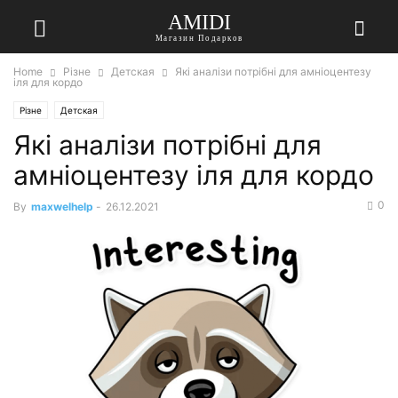
AMIDI
Магазин Подарков
Home
Різне
Детская
Які аналізи потрібні для амніоцентезу
іля для кордо
Різне
Детская
Які аналізи потрібні для
амніоцентезу іля для кордо
0
By
maxwelhelp
-
26.12.2021