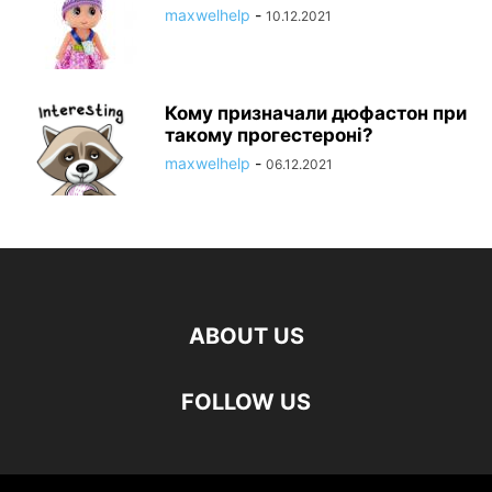
maxwelhelp
-
10.12.2021
Кому призначали дюфастон при
такому прогестероні?
maxwelhelp
-
06.12.2021
ABOUT US
FOLLOW US