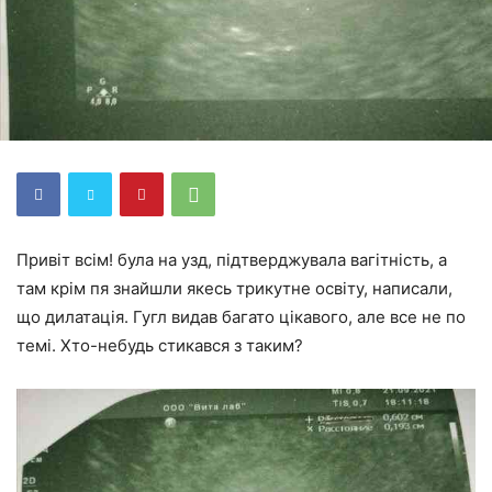
Привіт всім! була на узд, підтверджувала вагітність, а
там крім пя знайшли якесь трикутне освіту, написали,
що дилатація. Гугл видав багато цікавого, але все не по
темі. Хто-небудь стикався з таким?