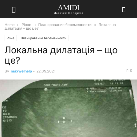
AMIDI
Магазин Подарков
Home
Різне
Планирование беременности
Локальна
дилатація – що це?
Різне
Планирование беременности
Локальна дилатація – що
це?
0
By
maxwelhelp
-
22.09.2021