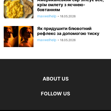
крім омлету з яєчнею-
бовтанням
maxwelhelp
-
18.05.2026
Як придушити блювотний
рефлекс за допомогою тиску
maxwelhelp
-
18.05.2026
ABOUT US
FOLLOW US