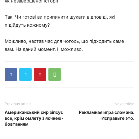
як незавершеної історії.
Так. Чи готові ви припинити шукати відповіді, які
підійдуть кожному?
Можливо, настав час для чогось, що підходить саме
вам. На даний момент. І, можливо.
Previous article
Next article
Американський сир зіпсує
Рекламная игра сломана.
все, крім омлету з яєчнею-
Исправьте это.
бовтанням