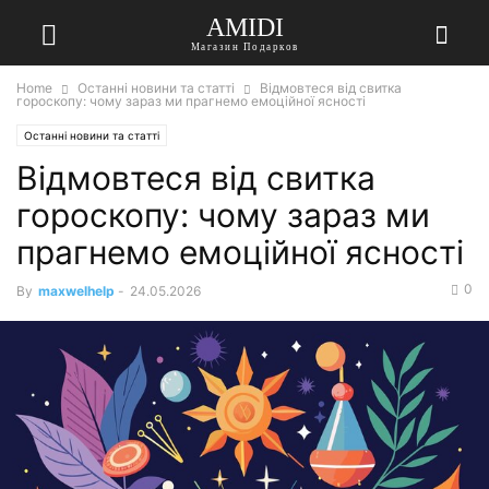
AMIDI
Магазин Подарков
Home
Останні новини та статті
Відмовтеся від свитка
гороскопу: чому зараз ми прагнемо емоційної ясності
Останні новини та статті
Відмовтеся від свитка
гороскопу: чому зараз ми
прагнемо емоційної ясності
0
By
maxwelhelp
-
24.05.2026