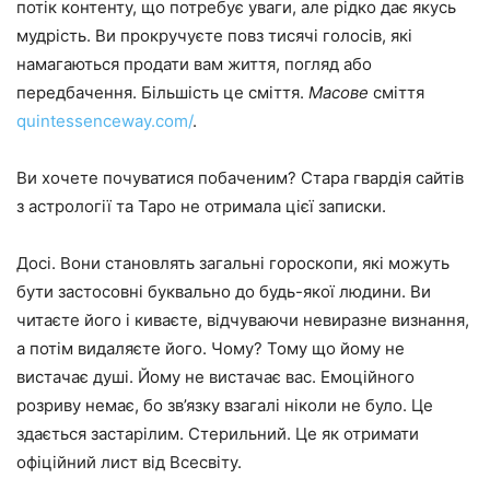
потік контенту, що потребує уваги, але рідко дає якусь
мудрість. Ви прокручуєте повз тисячі голосів, які
намагаються продати вам життя, погляд або
передбачення. Більшість це сміття.
Масове
сміття
quintessenceway.com/
.
Ви хочете почуватися побаченим? Стара гвардія сайтів
з астрології та Таро не отримала цієї записки.
Досі. Вони становлять загальні гороскопи, які можуть
бути застосовні буквально до будь-якої людини. Ви
читаєте його і киваєте, відчуваючи невиразне визнання,
а потім видаляєте його. Чому? Тому що йому не
вистачає душі. Йому не вистачає вас. Емоційного
розриву немає, бо зв’язку взагалі ніколи не було. Це
здається застарілим. Стерильний. Це як отримати
офіційний лист від Всесвіту.