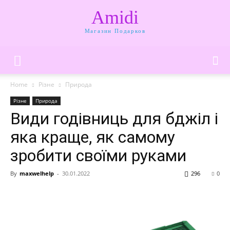
Amidi
Магазин Подарков
Home
Різне
Природа
Різне
Природа
Види годівниць для бджіл і
яка краще, як самому
зробити своїми руками
By
maxwelhelp
-
30.01.2022
296
0