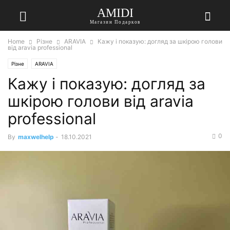
AMIDI
Магазин Подарков
Home
Різне
ARAVIA
Кажу і показую: догляд за шкірою голови
від aravia professional
Різне
ARAVIA
Кажу і показую: догляд за
шкірою голови від aravia
professional
0
By
maxwelhelp
-
18.10.2021