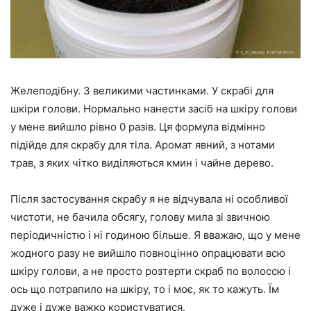
Желеподібну. З великими частинками. У скрабі для
шкіри голови. Нормально нанести засіб на шкіру голови
у мене вийшло рівно 0 разів. Ця формула відмінно
підійде для скрабу для тіла. Аромат явний, з нотами
трав, з яких чітко виділяються кмин і чайне дерево.
Після застосування скрабу я не відчувала ні особливої
чистоти, не бачила обсягу, голову мила зі звичною
періодичністю і ні годиною більше. Я вважаю, що у мене
жодного разу не вийшло повноцінно опрацювати всю
шкіру голови, а не просто розтерти скраб по волоссю і
ось що потрапило на шкіру, то і моє, як то кажуть. Їм
дуже і дуже важко користуватися.