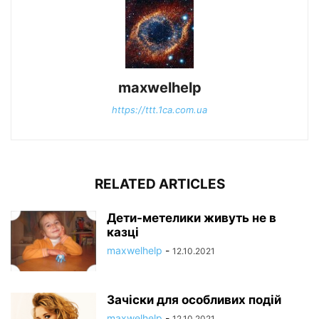
maxwelhelp
https://ttt.1ca.com.ua
RELATED ARTICLES
Дети-метелики живуть не в
казці
maxwelhelp
-
12.10.2021
Зачіски для особливих подій
maxwelhelp
-
12.10.2021