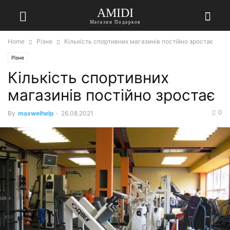
AMIDI
Магазин Подарков
Home
Різне
Кількість спортивних магазинів постійно зростає
Різне
Кількість спортивних
магазинів постійно зростає
0
By
maxwelhelp
-
26.08.2021