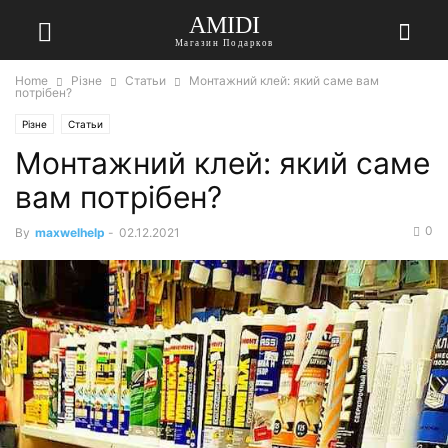
AMIDI
Магазин Подарков
Home
Різне
Статьи
Монтажний клей: який саме вам
потрібен?
Різне
Статьи
Монтажний клей: який саме
вам потрібен?
0
By
maxwelhelp
-
02.12.2021