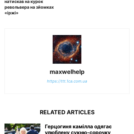
натискав на курок
револьвера на зйомках
«іржі»
maxwelhelp
https://ttt.1ca.com.ua
RELATED ARTICLES
Герцогиня камілла одягає
улюблену сукню-сорочку