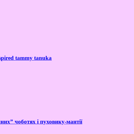
spired tammy tanuka
них” чоботях і пуховику-мантії