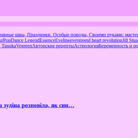
тивные швы, Праздники. Особые поводы, Своими руками: масте
urPop
Dance Legend
Essence
Eveline
evergreen
I heart revolution
Jill Stua
 Tanuka
Vegreen
Авторские рецепты
Астрология
Беременность и р
а зудіна розповіла, як син…