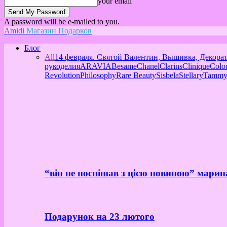
your email
A password will be e-mailed to you.
Amidi
Магазин Подарков
Блог
All
14 февраля. Святой Валентин, Вышивка, Декора
рукоделия
ARAVIA
Besame
Chanel
Clarins
Clinique
Colo
Revolution
Philosophy
Rare Beauty
Sisbela
Stellary
Tammy
“він не поспішав з цією новиною” марин
Подарунок на 23 лютого