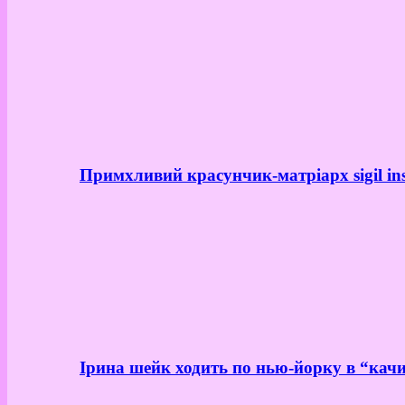
Примхливий красунчик-матріарх sigil in
Ірина шейк ходить по нью-йорку в “качи