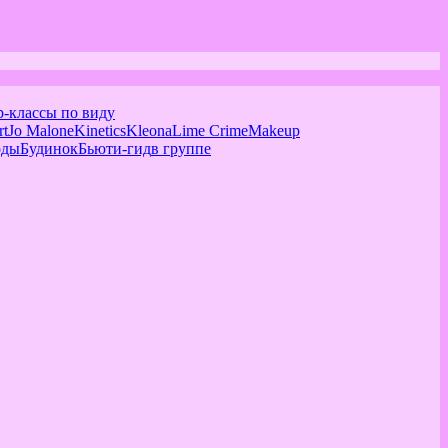
р-классы по виду
rt
Jo Malone
Kinetics
Kleona
Lime Crime
Makeup
оды
Будинок
Бьюти-гид
в группе