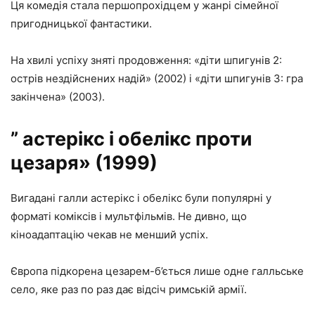
Ця комедія стала першопрохідцем у жанрі сімейної
пригодницької фантастики.
На хвилі успіху зняті продовження: «діти шпигунів 2:
острів нездійснених надій» (2002) і «діти шпигунів 3: гра
закінчена» (2003).
” астерікс і обелікс проти
цезаря» (1999)
Вигадані галли астерікс і обелікс були популярні у
форматі коміксів і мультфільмів. Не дивно, що
кіноадаптацію чекав не менший успіх.
Європа підкорена цезарем-б’ється лише одне галльське
село, яке раз по раз дає відсіч римській армії.