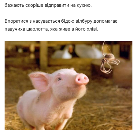
бажають скоріше відправити на кухню.
Впоратися з насувається бідою вілбуру допомагає
павучиха шарлотта, яка живе в його хліві.