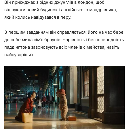
Він приїжджає з рідних джунглів в лондон, щоб
відшукати новий будинок і англійського мандрівника,
який колись навідувався в перу.
З першим завданням він справляється: його на час бере
до себе мила сім’я браунів. Чарівність і безпосередність
паддінгтона завойовують всіх членів сімейства, навіть
найсуворіших.