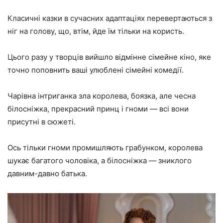
Класичні казки в сучасних адаптаціях перевертаються з
ніг на голову, що, втім, йде їм тільки на користь.
Цього разу у творців вийшло відмінне сімейне кіно, яке
точно поповнить ваші улюблені сімейні комедії.
Чарівна інтриганка зла королева, боязка, але чесна
білосніжка, прекрасний принц і гноми — всі вони
присутні в сюжеті.
Ось тільки гноми промишляють грабунком, королева
шукає багатого чоловіка, а білосніжка — зниклого
давним-давно батька.