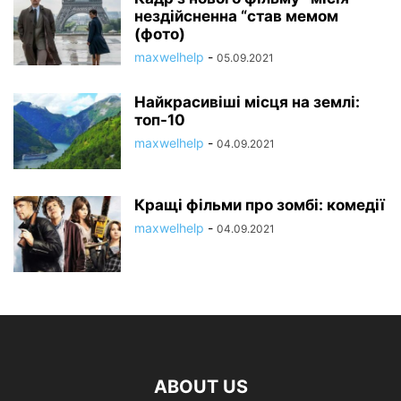
нездійсненна “став мемом
(фото)
maxwelhelp
-
05.09.2021
Найкрасивіші місця на землі:
топ-10
maxwelhelp
-
04.09.2021
Кращі фільми про зомбі: комедії
maxwelhelp
-
04.09.2021
ABOUT US