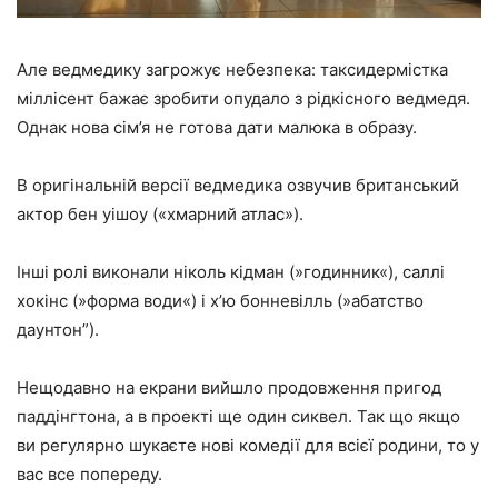
Але ведмедику загрожує небезпека: таксидермістка
міллісент бажає зробити опудало з рідкісного ведмедя.
Однак нова сім’я не готова дати малюка в образу.
В оригінальній версії ведмедика озвучив британський
актор бен уішоу («хмарний атлас»).
Інші ролі виконали ніколь кідман (»годинник«), саллі
хокінс (»форма води«) і х’ю бонневілль (»абатство
даунтон”).
Нещодавно на екрани вийшло продовження пригод
паддінгтона, а в проекті ще один сиквел. Так що якщо
ви регулярно шукаєте нові комедії для всієї родини, то у
вас все попереду.