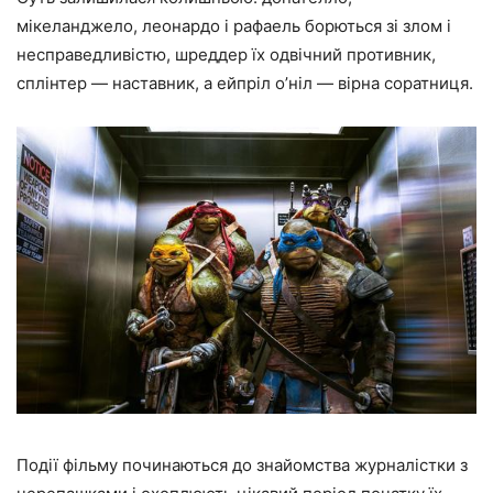
мікеланджело, леонардо і рафаель борються зі злом і
несправедливістю, шреддер їх одвічний противник,
сплінтер — наставник, а ейпріл о’ніл — вірна соратниця.
Події фільму починаються до знайомства журналістки з