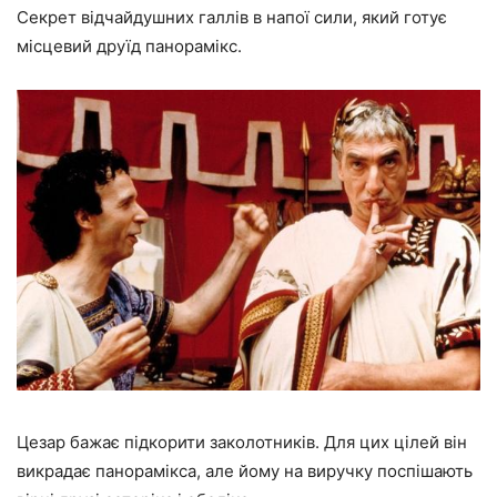
Секрет відчайдушних галлів в напої сили, який готує
місцевий друїд панорамікс.
Цезар бажає підкорити заколотників. Для цих цілей він
викрадає панорамікса, але йому на виручку поспішають