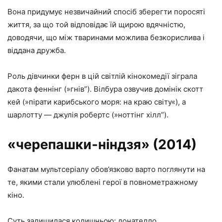
Вона придумує незвичайний спосіб зберегти поросяті
життя, за що той відповідає їй щирою вдячністю,
доводячи, що між тваринами можлива безкорислива і
віддана дружба.
Роль дівчинки ферн в цій світлій кінокомедії зіграла
дакота феннінг (»гнів”). Вілбура озвучив домінік скотт
кей (»пірати карибського моря: на краю світу«), а
шарлотту — джулія робертс (»ноттінг хілл”).
«черепашки-ніндзя» (2014)
Фанатам мультсеріалу обов’язково варто поглянути на
те, якими стали улюблені герої в повнометражному
кіно.
Суть залишилася колишньою: донателло,