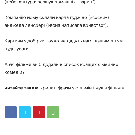
(»ейс вентура: розшук домашніх тварин”).
Компанію йому склали карла гуджіно (»сосни«) і
анджела ленсбері (»вона написала вбивство”).
Картини з добірки точно не дадуть вам і вашим дітям
нудьгувати.
А які фільми ви б додали в список кращих сімейних
комедій?
читайте також:
крилаті фрази з фільмів і мультфільмів