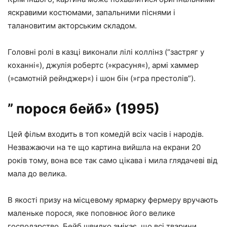
яскравими костюмами, запальними піснями і
талановитим акторським складом.
Головні ролі в казці виконали лілі коллінз (“застряг у
коханні«), джулія робертс (»красуня«), армі хаммер
(»самотній рейнджер«) і шон бін (»гра престолів”).
” порося бейб» (1995)
Цей фільм входить в топ комедій всіх часів і народів.
Незважаючи на те що картина вийшла на екрани 20
років тому, вона все так само цікава і мила глядачеві від
мала до велика.
В якості призу на місцевому ярмарку фермеру вручають
маленьке порося, яке поповнює його велике
господарство. Бейб швидко змікає, що всі тварини