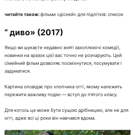
читайте також:
фільми «дісней» для підлітків: список
” диво» (2017)
Якщо ви шукаєте недавно зняті захоплюючі комедії,
новинки на зразок цієї вас точно не розчарують. Цей
сімейний фільм дозволяє посміхнутися, посумувати і
задуматися.
Картина оповідає про хлопчика оггі, якому належить
пережити важливу подію — вступ до п’ятого класу.
Для когось це може бути сущою дрібницею, але не для
оггі, адже всі ці роки він навчався вдома.