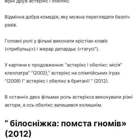
вірні друзі астерікс і обелікс.
Відмінна добра комедія, яку можна переглядати безліч
разів.
Головні ролі у фільмі виконали крістіан клав’є
(»прибульці«) і жерар депардьє (»татусі”).
У картини є продовження: “астерікс і обелікс: місія”
клеопатра” “(2002),” астерікс на олімпійських іграх
“(2008) і” астерікс і обелікс в британії ” (2012).
В останніх двох фільмах роль астерікса виконували різні
актори, а ось обелікс залишився колишнім.
” білосніжка: помста гномів»
(2012)