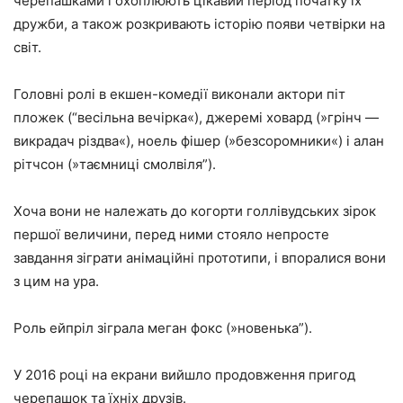
черепашками і охоплюють цікавий період початку їх
дружби, а також розкривають історію появи четвірки на
світ.
Головні ролі в екшен-комедії виконали актори піт
пложек (“весільна вечірка«), джеремі ховард (»грінч —
викрадач різдва«), ноель фішер (»безсоромники«) і алан
рітчсон (»таємниці смолвіля”).
Хоча вони не належать до когорти голлівудських зірок
першої величини, перед ними стояло непросте
завдання зіграти анімаційні прототипи, і впоралися вони
з цим на ура.
Роль ейпріл зіграла меган фокс (»новенька”).
У 2016 році на екрани вийшло продовження пригод
черепашок та їхніх друзів.