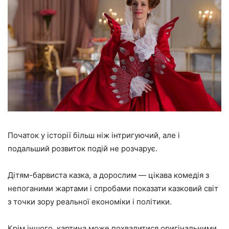
Початок у історії більш ніж інтригуючий, але і
подальший розвиток подій не розчарує.
Дітям-барвиста казка, а дорослим — цікава комедія з
непоганими жартами і спробами показати казковий світ
з точки зору реальної економіки і політики.
Крім іншого, картина може похвалитися оригінальними