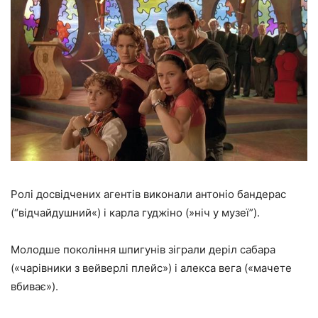
Ролі досвідчених агентів виконали антоніо бандерас
(“відчайдушний«) і карла гуджіно (»ніч у музеї”).
Молодше покоління шпигунів зіграли деріл сабара
(«чарівники з вейверлі плейс») і алекса вега («мачете
вбиває»).