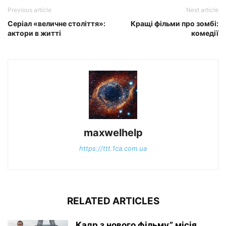
Previous article
Next article
Серіал «величне століття»:
Кращі фільми про зомбі:
актори в житті
комедії
maxwelhelp
https://ttt.1ca.com.ua
RELATED ARTICLES
Кадр з нового фільму” місія