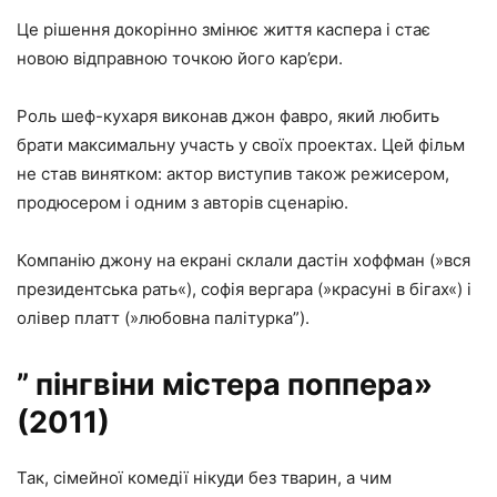
Це рішення докорінно змінює життя каспера і стає
новою відправною точкою його кар’єри.
Роль шеф-кухаря виконав джон фавро, який любить
брати максимальну участь у своїх проектах. Цей фільм
не став винятком: актор виступив також режисером,
продюсером і одним з авторів сценарію.
Компанію джону на екрані склали дастін хоффман (»вся
президентська рать«), софія вергара (»красуні в бігах«) і
олівер платт (»любовна палітурка”).
” пінгвіни містера поппера»
(2011)
Так, сімейної комедії нікуди без тварин, а чим