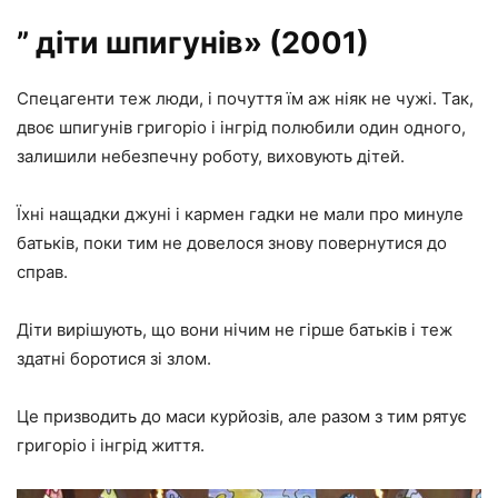
” діти шпигунів» (2001)
Спецагенти теж люди, і почуття їм аж ніяк не чужі. Так,
двоє шпигунів григоріо і інгрід полюбили один одного,
залишили небезпечну роботу, виховують дітей.
Їхні нащадки джуні і кармен гадки не мали про минуле
батьків, поки тим не довелося знову повернутися до
справ.
Діти вирішують, що вони нічим не гірше батьків і теж
здатні боротися зі злом.
Це призводить до маси курйозів, але разом з тим рятує
григоріо і інгрід життя.