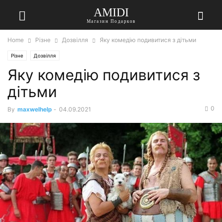
AMIDI
Магазин Подарков
Home
Різне
Дозвілля
Яку комедію подивитися з дітьми
Різне
Дозвілля
Яку комедію подивитися з
дітьми
0
By
maxwelhelp
-
04.09.2021