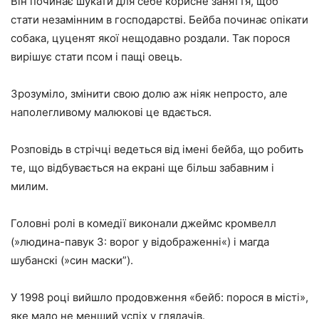
Він починає шукати для себе корисне заняття, щоб
стати незамінним в господарстві. Бейба починає опікати
собака, цуценят якої нещодавно роздали. Так порося
вирішує стати псом і пащі овець.
Зрозуміло, змінити свою долю аж ніяк непросто, але
наполегливому малюкові це вдається.
Розповідь в стрічці ведеться від імені бейба, що робить
те, що відбувається на екрані ще більш забавним і
милим.
Головні ролі в комедії виконали джеймс кромвелл
(»людина-павук 3: ворог у відображенні«) і магда
шубанскі (»син маски”).
У 1998 році вийшло продовження «бейб: порося в місті»,
яке мало не менший успіх у глядачів.