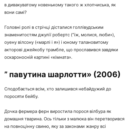
в дивакуватому новенькому такого ж хлопчиська, як
вони самі?
Головні ролі в стрічці дісталися голлівудським
знаменитостям джулії робертс (“їж, молися, люби»),
оуену вілсону («марлі і я») і юному талановитому
акторові джейкобу трамбле, що прославився завдяки
оскароносній картині «кімната».
” павутина шарлотти» (2006)
Сподобається всім, хто залишився небайдужий до
поросяти бейбу.
Дочка фермера ферн виростила порося вілбура як
домашня тварина. Ось тільки з малюка він перетворився
на повноцінну свиню, яку за законами жанру всі