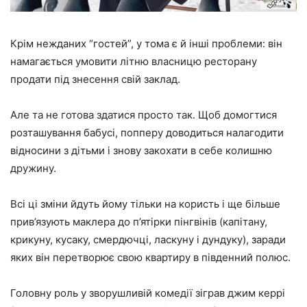
Крім нежданих “гостей”, у тома є й інші проблеми: він
намагається умовити літню власницю ресторану
продати під знесення свій заклад.
Але та не готова здатися просто так. Щоб домогтися
розташування бабусі, попперу доводиться налагодити
відносини з дітьми і знову закохати в себе колишню
дружину.
Всі ці зміни йдуть йому тільки на користь і ще більше
прив’язують маклера до п’ятірки пінгвінів (капітану,
крикуну, кусаку, смердючці, ласкуну і дундуку), заради
яких він перетворює свою квартиру в південний полюс.
Головну роль у зворушливій комедії зіграв джим керрі