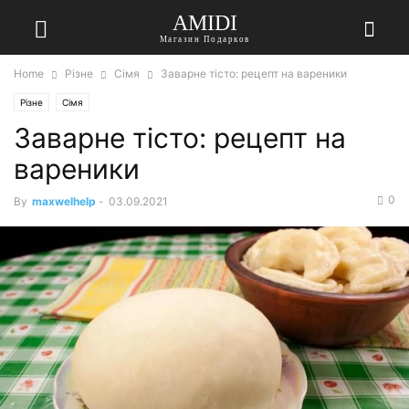
AMIDI
Магазин Подарков
Home
Різне
Сімя
Заварне тісто: рецепт на вареники
Різне
Сімя
Заварне тісто: рецепт на
вареники
0
By
maxwelhelp
-
03.09.2021