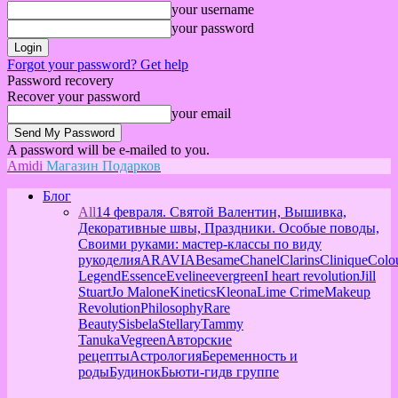
your username
your password
Forgot your password? Get help
Password recovery
Recover your password
your email
A password will be e-mailed to you.
Amidi
Магазин Подарков
Блог
All
14 февраля. Святой Валентин, Вышивка,
Декоративные швы, Праздники. Особые поводы,
Своими руками: мастер-классы по виду
рукоделия
ARAVIA
Besame
Chanel
Clarins
Clinique
Colo
Legend
Essence
Eveline
evergreen
I heart revolution
Jill
Stuart
Jo Malone
Kinetics
Kleona
Lime Crime
Makeup
Revolution
Philosophy
Rare
Beauty
Sisbela
Stellary
Tammy
Tanuka
Vegreen
Авторские
рецепты
Астрология
Беременность и
роды
Будинок
Бьюти-гид
в группе