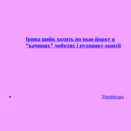
Ірина шейк ходить по нью-йорку в
“качиних” чоботях і пуховику-мантії
Українська