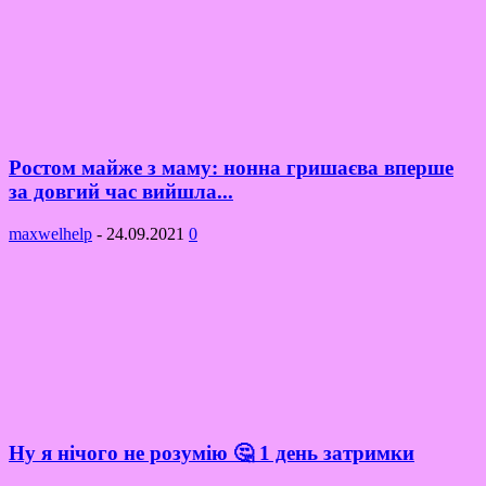
Ростом майже з маму: нонна гришаєва вперше
за довгий час вийшла...
maxwelhelp
-
24.09.2021
0
Ну я нічого не розумію 🤔 1 день затримки