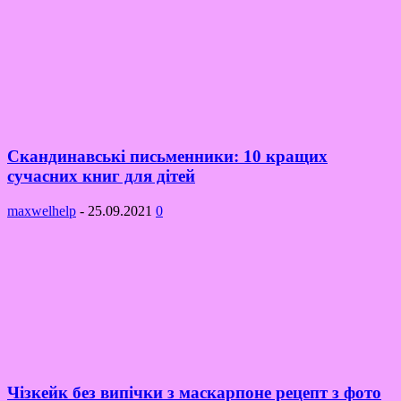
Скандинавські письменники: 10 кращих
сучасних книг для дітей
maxwelhelp
-
25.09.2021
0
Чізкейк без випічки з маскарпоне рецепт з фото