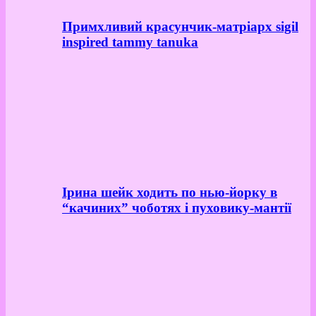
Примхливий красунчик-матріарх sigil
inspired tammy tanuka
Ірина шейк ходить по нью-йорку в
“качиних” чоботях і пуховику-мантії