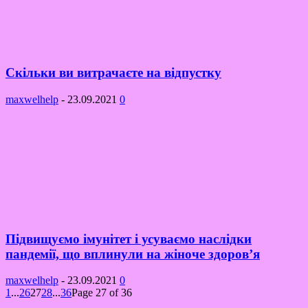
Скільки ви витрачаєте на відпустку
maxwelhelp
-
23.09.2021
0
Підвищуємо імунітет і усуваємо наслідки
пандемії, що вплинули на жіноче здоров’я
maxwelhelp
-
23.09.2021
0
1
...
26
27
28
...
36
Page 27 of 36