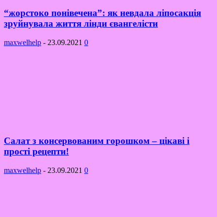
“жорстоко понівечена”: як невдала ліпосакція
зруйнувала життя лінди євангелісти
maxwelhelp
-
23.09.2021
0
Салат з консервованим горошком – цікаві і
прості рецепти!
maxwelhelp
-
23.09.2021
0