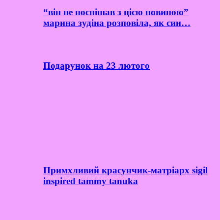
“він не поспішав з цією новиною”
марина зудіна розповіла, як син…
Подарунок на 23 лютого
Примхливий красунчик-матріарх sigil
inspired tammy tanuka