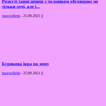
Розкуті танці шпиці з чоловіком обговорює не
тільки сочі, але і...
maxwelhelp
-
25.09.2021
0
Бурякова ікра на зиму
maxwelhelp
-
25.09.2021
0