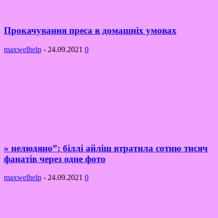
Прокачування преса в домашніх умовах
maxwelhelp
-
24.09.2021
0
» нелюдяно”: біллі айліш втратила сотню тисяч
фанатів через одне фото
maxwelhelp
-
24.09.2021
0