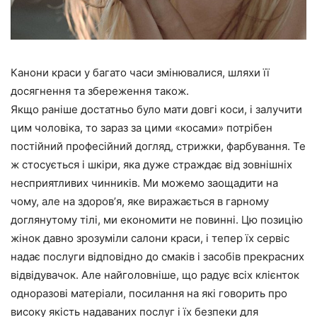
Канони краси у багато часи змінювалися, шляхи її
досягнення та збереження також.
Якщо раніше достатньо було мати довгі коси, і залучити
цим чоловіка, то зараз за цими «косами» потрібен
постійний професійний догляд, стрижки, фарбування. Те
ж стосується і шкіри, яка дуже страждає від зовнішніх
несприятливих чинників. Ми можемо заощадити на
чому, але на здоров’я, яке виражається в гарному
доглянутому тілі, ми економити не повинні. Цю позицію
жінок давно зрозуміли салони краси, і тепер їх сервіс
надає послуги відповідно до смаків і засобів прекрасних
відвідувачок. Але найголовніше, що радує всіх клієнток
одноразові матеріали, посилання на які говорить про
високу якість надаваних послуг і їх безпеки для