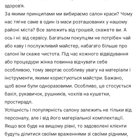
здоров’я.
За якими принципами ми вибираємо салон краси? Чому
нас тягне саме в один із маси розташованих у нашому
районі міста? Все залежить від грошей, скажете ви. А
ось і ні: від сервісу. Багатьом покупцям не потрібен чай
або каву і послужливий майстер, набагато більше про
салоні їм скаже чистота. Під час кожного відвідування
або процедури жінка повинна відчувати себе
особливою, тому звертає особливу увагу на матеріали і
інструменти, якими користуються майстри. Бажано,
щоб вони були одноразовими. Особливо, це стосується
бахіл, рукавичок, рушників, чохлів на кушетки,
простирадл.
Успішність і популярність салону залежить не тільки від
персоналу, але і від його матеріальної комплектації.
Якщо все буде на вищому рівні, то задоволені клієнти
будуть ділитися своїми враженнями зі своїми рідними,