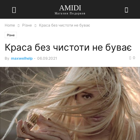
AMIDI
Магазин Подарков
Home
Різне
Краса без чистоти не буває
Різне
Краса без чистоти не буває
0
By
maxwelhelp
-
06.09.2021