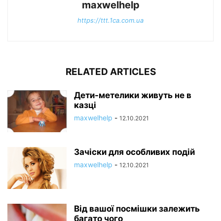
maxwelhelp
https://ttt.1ca.com.ua
RELATED ARTICLES
Дети-метелики живуть не в
казці
maxwelhelp
-
12.10.2021
Зачіски для особливих подій
maxwelhelp
-
12.10.2021
Від вашої посмішки залежить
багато чого