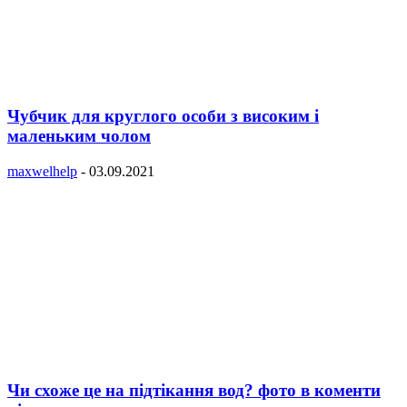
Чубчик для круглого особи з високим і
маленьким чолом
maxwelhelp
-
03.09.2021
Чи схоже це на підтікання вод? фото в коменти