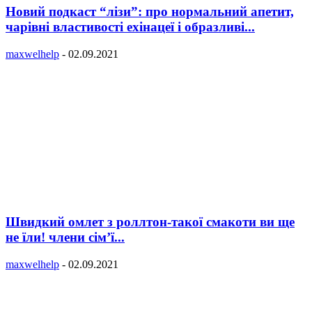
Новий подкаст “лізи”: про нормальний апетит,
чарівні властивості ехінацеї і образливі...
maxwelhelp
-
02.09.2021
Швидкий омлет з роллтон-такої смакоти ви ще
не їли! члени сім’ї...
maxwelhelp
-
02.09.2021