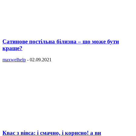
Сатинове постільна білизна – що може бути
краще?
maxwelhelp
-
02.09.2021
Квас з вівса: і смачно, і корисно! а ви