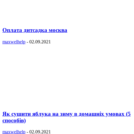
Оплата дитсадка москва
maxwelhelp
-
02.09.2021
Як сушити яблука на зиму в домашніх умовах (5
способів)
maxwelhelp
-
02.09.2021